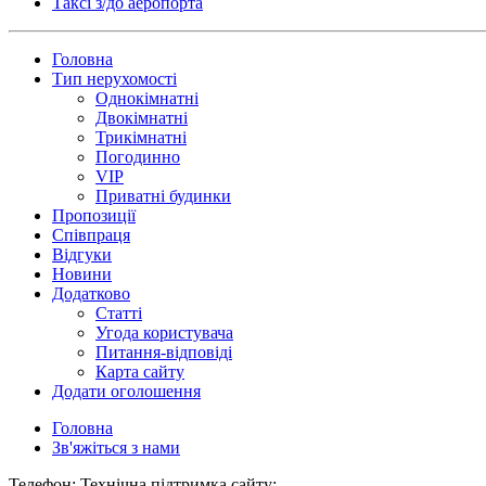
Таксi з/до аеропорта
Головна
Тип нерухомості
Однокімнатні
Двокімнатні
Трикімнатні
Погодинно
VIP
Приватні будинки
Пропозиції
Співпраця
Відгуки
Новини
Додатково
Статті
Угода користувача
Питання-відповіді
Карта сайту
Додати оголошення
Головна
Зв'яжіться з нами
Телефон: Технічна підтримка сайту: