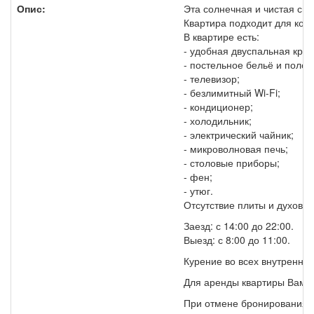
Опис:
Эта солнечная и чистая сма
Квартира подходит для ком
В квартире есть:
- удобная двуспальная кров
- постельное бельё и полот
- телевизор;
- безлимитный Wi-Fi;
- кондиционер;
- холодильник;
- электрический чайник;
- микроволновая печь;
- столовые приборы;
- фен;
- утюг.
Отсутствие плиты и духовк
Заезд: с 14:00 до 22:00.
Выезд: с 8:00 до 11:00.
Курение во всех внутренни
Для аренды квартиры Вам н
При отмене бронирования м