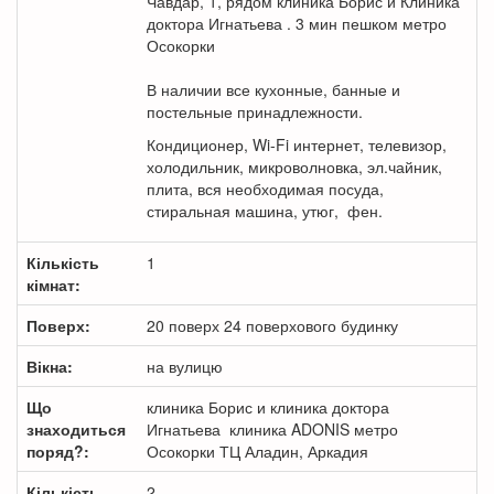
Чавдар, 1, рядом клиника Борис и Клиника
доктора Игнатьева . 3 мин пешком метро
Осокорки
В наличии все кухонные, банные и
постельные принадлежности.
Кондиционер, Wi-Fi интернет, телевизор,
холодильник, микроволновка, эл.чайник,
плита, вся необходимая посуда,
стиральная машина, утюг, фен.
Кількість
1
кімнат:
Поверх:
20 поверх 24 поверхового будинку
Вікна:
на вулицю
Що
клиника Борис и клиника доктора
знаходиться
Игнатьева клиника ADONIS метро
поряд?:
Осокорки ТЦ Аладин, Аркадия
Кількість
2