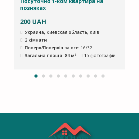
Посуточно 1-ком квартира на
П
позняках
э
200
UAH
Украина, Киевская область, Київ
2 кімнати
Поверх/Поверхів за все:
16/32
2
Загальна площа: 84 м
15
фотографій