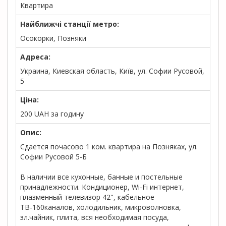
Квартира
Найближчі станції метро:
Осокорки, Позняки
Адреса:
Украина, Киевская область, Київ, ул. Софии Русовой,
5
Ціна:
200
UAH
за годину
Опис:
Сдается почасово 1 ком. квартира на Позняках, ул.
Софии Русовой 5-Б
В наличии все кухонные, банные и постельные
принадлежности. Кондиционер, Wi-Fi интернет,
плазменный телевизор 42", кабельное
ТВ-160каналов, холодильник, микроволновка,
эл.чайник, плита, вся необходимая посуда,