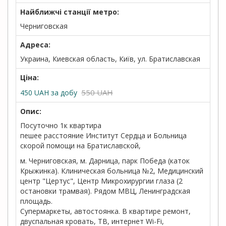
Найближчі станції метро:
Черниговская
Адреса:
Украина, Киевская область, Київ, ул. Братиславская
Ціна:
550 UAH
450
UAH
за добу
Опис:
Посуточно 1к квартира
пешее расстояние Институт Сердца и Больница
скорой помощи на Братиславской,
м. Черниговская, м. Дарница, парк Победа (каток
Крыжинка). Клиническая больница №2, Медицинский
центр "Цертус", Центр Микрохирургии глаза (2
остановки трамвая). Рядом МВЦ, Ленинградская
площадь.
Супермаркеты, автостоянка. В квартире ремонт,
двуспальная кровать, ТВ, интернет Wi-Fi,