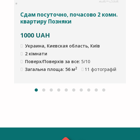
к
5 відгуків
Й
Сдам посуточно, почасово 2 комн.
В
квартиру Позняки
M
1000
UAH
Украина, Киевская область, Київ
2 кімнати
Поверх/Поверхів за все:
5/10
2
Загальна площа: 56 м
11
фотографій