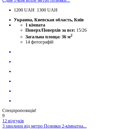
Сдам 1-ком возле метро позняки...
1200
UAH
1300 UAH
Украина, Киевская область, Київ
1 кімната
Поверх/Поверхів за все:
15/26
2
Загальна площа: 36 м
14
фотографій
Спецпропозиція!
9
12 відгуків
3 хвилини від метро Позняки 2-кімнатна...