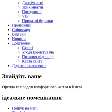
Двокімнатні
Трикімнатні
Погодинно
VIP
Приватні будинки
Пропозиції
Співпраця
Відгуки
Новини
Додатково
Статті
Угода користувача
Питання-відповіді
Карта сайту
Додати оголошення
Знайдіть ваше
Оренда та продаж комфортного житла в Києві
ідеальне
помешкання
Пошук на мапі