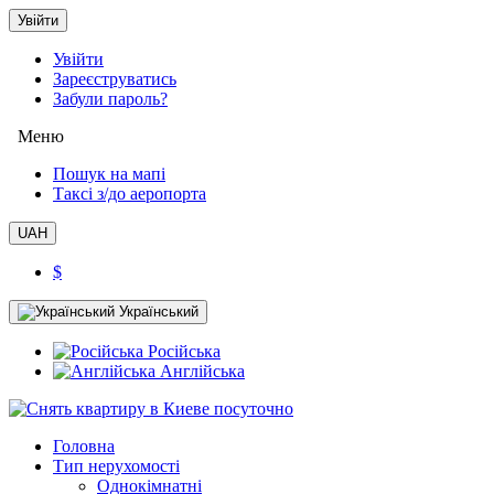
Увійти
Увійти
Зареєструватись
Забули пароль?
Меню
Пошук на мапі
Таксi з/до аеропорта
UAH
$
Український
Російська
Англійська
Головна
Тип нерухомості
Однокімнатні