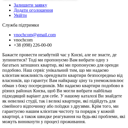
Залишити заявку
Додати оголошення
Увійти
Служба підтримки
vnochcom@gmail.com
vnochcom
+38 (098) 226-00-00
Бажаєте провести незабутній час у Києві, але не знаєте, де
зупинитися? Тоді ми пропонуємо Вам вибрати одну з
багатьох затишних квартир, які ми пропонуємо для оренди
подобово. Наш сервіс унікальний тим, що ми надаємо
клієнтам можливість орендувати квартири безпосередньо від
власників, що гарантує Вам найкращу ціну та унеможливлює
обман з боку посередників. Ми надаємо квартири подобово в
різних районах Києва, щоб Ви могли вибрати найбільш
підходящий варіант для себе. У нашому каталозі Ви знайдете
як невеликі студії, так і великі квартири, які підійдуть для
сімейного відпочинку або поїздки з друзями. Крім того, ми
гарантуємо нашим клієнтам чистоту та порядок у кожній
квартирі, а також швидке реагування на будь-які проблеми, які
можуть виникнути у процесі проживання.