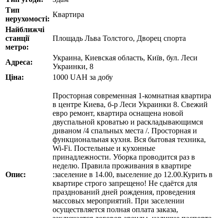
Тип
Квартира
нерухомості:
Найближчі
станції
Площадь Льва Толстого, Дворец спорта
метро:
Украина, Киевская область, Київ, бул. Леси
Адреса:
Украинки, 8
Ціна:
1000
UAH
за добу
Просторная современная 1-комнатная квартира
в центре Киева, б-р Леси Украинки 8. Свежий
евро ремонт, квартира оснащена новой
двуспальной кроватью и раскладывающимся
диваном /4 спальных места /. Просторная и
функциональная кухня. Вся бытовая техника,
Wi-Fi. Постельные и кухонные
принадлежности. Уборка проводится раз в
неделю. Правила проживания в квартире
Опис:
:заселение в 14.00, выселение до 12.00.Курить в
квартире строго запрещено! Не сдаётся для
празднований дней рождения, проведения
массовых мероприятий. При заселении
осуществляется полная оплата заказа,