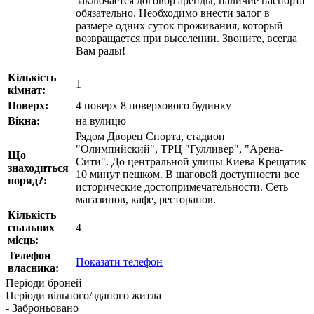
заключается договор аренды, наличие паспорта
обязательно. Необходимо внести залог в
размере одних суток проживания, который
возвращается при выселении. Звоните, всегда
Вам рады!
Кількість
1
кімнат:
Поверх:
4 поверх 8 поверхового будинку
Вікна:
на вулицю
Рядом Дворец Спорта, стадион
"Олимпийский", ТРЦ "Гулливер", "Арена-
Що
Сити". До центральной улицы Киева Крещатик
знаходиться
10 минут пешком. В шаговой доступности все
поряд?:
исторические достопримечательности. Сеть
магазинов, кафе, ресторанов.
Кількість
спальних
4
місць:
Телефон
Показати телефон
власника:
Періоди броней
Періоди вільного/зданого житла
- Заброньовано