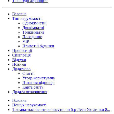
Таксi з/до аеропорта
Головна
Тип нерухомості
Однокімнатні
Двокімнатні
Трикімнатні
Погодинно
VIP
Приватні будинки
Пропозиції
Співпраця
Відгуки
Новини
Додатково
Статті
Угода користувача
Питання-відповіді
Карта сайту
Додати оголошення
Головна
Пошук нерухомості
1-комнатная квартира посуточно б-р Леси Украинки 8...