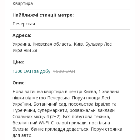
Квартира
Найближчі станції метро:
Печерская
Адреса:
Украина, Киевская область, Київ, Бульвар Лесі
Українки 28
Ціна:
1500 UAH
1300
UAH
за добу
Опис:
Нова затишна квартира в центрі Києва, 1 хвилина
пішки від метро Печерська. Поруч площа Лесі
Українки, Ботанічний сад, посольства Ізраїлю та
Туреччини, супермаркети, розважальні заклади.
Спальних місць 4 (2+2). Вся побутова техніка,
безлімітний Wi-Fi. Столові прилади, постільна
білизна, банне приладдя додається. Поруч стоянка
для авто.