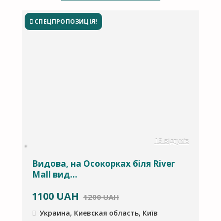
СПЕЦПРОПОЗИЦІЯ!
в
13 відгуків
Видова, на Осокорках біля River
С
Mall вид...
1100
UAH
1200 UAH
Украина, Киевская область, Київ