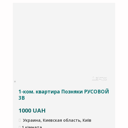
в
1 відгук
1-ком. квартира Позняки РУСОВОЙ
П
3В
О
1000
UAH
Украина, Киевская область, Київ
1 кімната