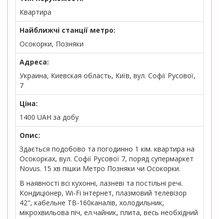
Квартира
Найближчі станції метро:
Осокорки, Позняки
Адреса:
Украина, Киевская область, Київ, вул. Софії Русової,
7
Ціна:
1400
UAH
за добу
Опис:
Здається подобово та погодинно 1 кім. квартира на
Осокорках, вул. Софії Русової 7, поряд супермаркет
Novus. 15 хв пішки Метро Позняки чи Осокорки.
В наявності всі кухонні, лазневі та постільні речі.
Кондиціонер, Wi-Fi інтернет, плазмовий телевізор
42", кабельне ТВ-160каналів, холодильник,
мікрохвильова піч, ел.чайник, плита, весь необхідний