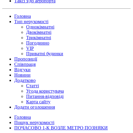
Таксi з/до аеропорта
Головна
Тип нерухомості
Однокімнатні
Двокімнатні
Трикімнатні
Погодинно
VIP
Приватні будинки
Пропозиції
Співпраця
Відгуки
Новини
Додатково
Статті
Угода користувача
Питання-відповіді
Карта сайту
Додати оголошення
Головна
Пошук нерухомості
ПОЧАСОВО 1-К ВОЗЛЕ МЕТРО ПОЗНЯКИ