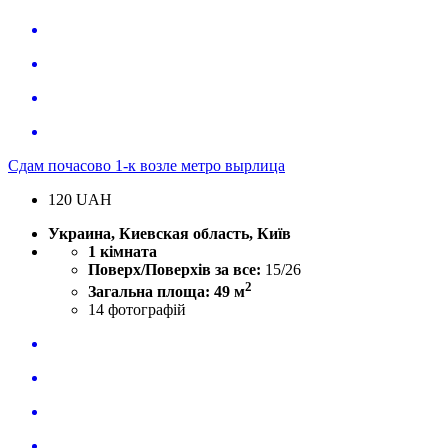
Сдам почасово 1-к возле метро вырлица
120
UAH
Украина, Киевская область, Київ
1 кімната
Поверх/Поверхів за все:
15/26
2
Загальна площа: 49 м
14
фотографій