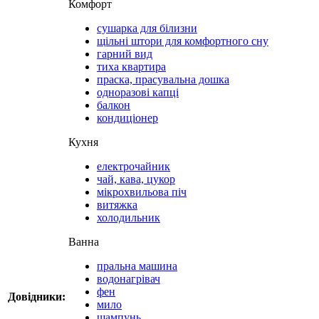
Комфорт
сушарка для білизни
щільні штори для комфортного сну
гарний вид
тиха квартира
праска, прасувальна дошка
одноразові капці
балкон
кондиціонер
Кухня
електрочайник
чай, кава, цукор
мікрохвильова піч
витяжка
холодильник
Ванна
пральна машина
водонагрівач
фен
Довідники:
мило
шампунь