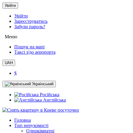
Увійти
Увійти
Зареєструватись
Забули пароль?
Меню
Пошук на мапі
Таксi з/до аеропорта
UAH
$
Український
Російська
Англійська
Головна
Тип нерухомості
Однокімнатні