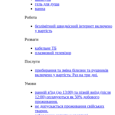
гель для душа
ванна
Робота
безлімітний швидкісний інтернет включено
у вартість
Розваги
кабельне ТБ
плазмовий телевізор
Послуги
прибирання та зміна білизни та рушників
включено у вартість: Раз на три дні.
Умови
ранній в'їзд (до 13:00) та пізній виїзд (після
12:00) оплачуються як 50% добового
проживання.
не допускається проживання свійських
тварин.