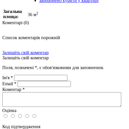
заборонено курити у квартирі
Загальна
2
36 м
площа:
Коментарі (0)
Список коментарів порожній
Залишіть свій коментар
Залишіть свій коментар
Поля, позначені
*
, є обов'язковими для заповнення.
Ім'я
*
Email
*
Коментар
*
Оцінка
Код підтвердження