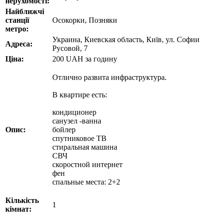
нерухомості:
Найближчі
станції
Осокорки, Позняки
метро:
Украина, Киевская область, Київ, ул. Софии
Адреса:
Русовой, 7
Ціна:
200
UAH
за годину
Отлично развита инфраструктура.
В квартире есть:
кондиционер
санузел -ванна
Опис:
бойлер
спутниковое ТВ
стиральная машина
СВЧ
скоростной интернет
фен
спальные места: 2+2
Кількість
1
кімнат: