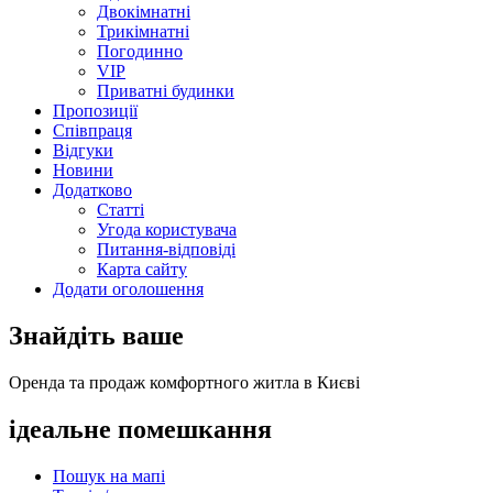
Двокімнатні
Трикімнатні
Погодинно
VIP
Приватні будинки
Пропозиції
Співпраця
Відгуки
Новини
Додатково
Статті
Угода користувача
Питання-відповіді
Карта сайту
Додати оголошення
Знайдіть ваше
Оренда та продаж комфортного житла в Києві
ідеальне
помешкання
Пошук на мапі