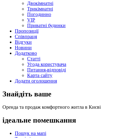
Двокімнатні
Трикімнатні
Погодинно
VIP
Приватні будинки
Пропозиції
Співпраця
Відгуки
Новини
Додатково
Статті
Угода користувача
Питання-відповіді
Карта сайту
Додати оголошення
Знайдіть ваше
Оренда та продаж комфортного житла в Києві
ідеальне
помешкання
Пошук на мапі