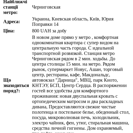
Найближчі
станції
Черниговская
метро:
Украина, Киевская область, Київ, Юрия
Адреса:
Поправки 14
Ціна:
800
UAH
за добу
В новом доме прямо у метро , комфортная
однокомнатная квартира с супер видом на
центральную часть города. С идеальной
транспортной розвязкой. Станция метро
Черниговская рядом в 2 мин. ходьбы. До
центра столицы 15 мин. на метро. Рядом
рынок, супермаркет Новус, Ашан, торговый
центр, рестораны, кафе, Макдональдс,
Що
автовокзал "Дарница", МВЦ, парк Киото,
знаходиться
КНТЭУ, БСП, Центр Сердца. В распоряжении
поряд?:
гостей все удобства для комфортного
проживания: новая двуспальная кровать с
ортопедическим матросом и два раскладных
дивана, Предоставляются свежие чистые
полотенца и постельное белье, обеденный стол,
посуда, микроволновая печь, холодильник,
электро чайник, фен, утюг, стиральная машина,
средства личной гигиены. Дом охраняемый,