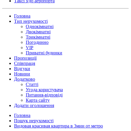
Таксi з/до аеропорта
Головна
Тип нерухомості
Однокімнатні
Двокімнатні
Трикімнатні
Погодинно
VIP
Приватні будинки
Пропозиції
Співпраця
Відгуки
Новини
Додатково
Статті
Угода користувача
Питання-відповіді
Карта сайту
Додати оголошення
Головна
Пошук нерухомості
Видовая красивая квартира в 3мин от метро