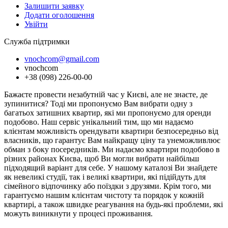
Залишити заявку
Додати оголошення
Увійти
Служба підтримки
vnochcom@gmail.com
vnochcom
+38 (098) 226-00-00
Бажаєте провести незабутній час у Києві, але не знаєте, де
зупинитися? Тоді ми пропонуємо Вам вибрати одну з
багатьох затишних квартир, які ми пропонуємо для оренди
подобово. Наш сервіс унікальний тим, що ми надаємо
клієнтам можливість орендувати квартири безпосередньо від
власників, що гарантує Вам найкращу ціну та унеможливлює
обман з боку посередників. Ми надаємо квартири подобово в
різних районах Києва, щоб Ви могли вибрати найбільш
підходящий варіант для себе. У нашому каталозі Ви знайдете
як невеликі студії, так і великі квартири, які підійдуть для
сімейного відпочинку або поїздки з друзями. Крім того, ми
гарантуємо нашим клієнтам чистоту та порядок у кожній
квартирі, а також швидке реагування на будь-які проблеми, які
можуть виникнути у процесі проживання.