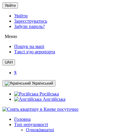
Увійти
Увійти
Зареєструватись
Забули пароль?
Меню
Пошук на мапі
Таксi з/до аеропорта
UAH
$
Український
Російська
Англійська
Головна
Тип нерухомості
Однокімнатні