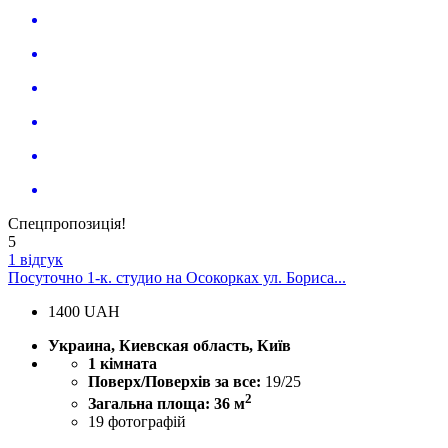
Спецпропозиція!
5
1 відгук
Посуточно 1-к. студио на Осокорках ул. Бориса...
1400
UAH
Украина, Киевская область, Київ
1 кімната
Поверх/Поверхів за все:
19/25
2
Загальна площа: 36 м
19
фотографій