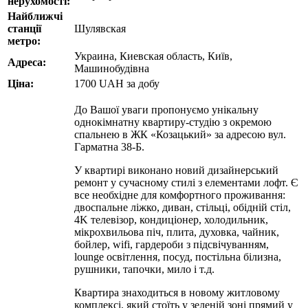
нерухомості:
Найближчі
станції
Шулявская
метро:
Украина, Киевская область, Київ,
Адреса:
Машинобудівна
Ціна:
1700
UAH
за добу
До Вашої уваги пропонуємо унікальну
однокімнатну квартиру-студію з окремою
спальнею в ЖК «Козацький» за адресою вул.
Гарматна 38-Б.
У квартирі виконано новий дизайнерський
ремонт у сучасному стилі з елементами лофт. Є
все необхідне для комфортного проживання:
двоспальне ліжко, диван, стільці, обідній стіл,
4K телевізор, кондиціонер, холодильник,
мікрохвильова піч, плита, духовка, чайник,
бойлер, wifi, гардероби з підсвічуванням,
lounge освітлення, посуд, постільна білизна,
рушники, тапочки, мило і т.д.
Квартира знаходиться в новому житловому
комплексі, який стоїть у зеленій зоні прямий у