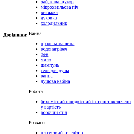
чай, кава, цукор
мікрохвильова піч
витяжка
духовка
холодильник
Ванна
Довідники:
пральна машина
водонагрівач
фен
мило
шампунь
гель для душа
ванна
душова кабіна
Робота
безлімітний швидкісний інтернет включено
у вартість
робочий стіл
Розваги
плазмовий телевізор