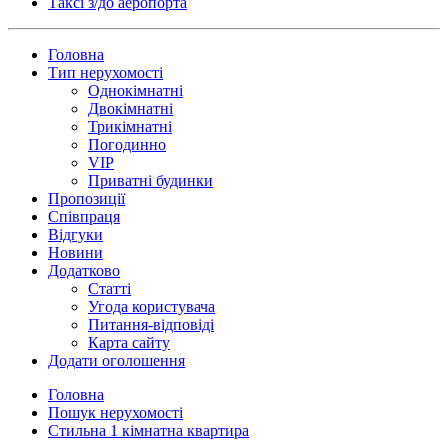
Таксi з/до аеропорта
Головна
Тип нерухомості
Однокімнатні
Двокімнатні
Трикімнатні
Погодинно
VIP
Приватні будинки
Пропозиції
Співпраця
Відгуки
Новини
Додатково
Статті
Угода користувача
Питання-відповіді
Карта сайту
Додати оголошення
Головна
Пошук нерухомості
Стильна 1 кімнатна квартира