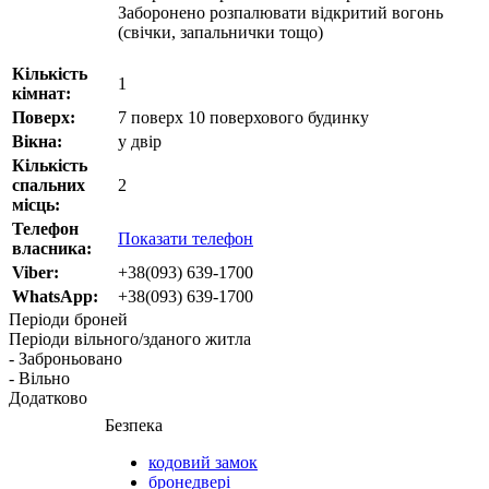
Заборонено розпалювати відкритий вогонь
(свічки, запальнички тощо)
Кількість
1
кімнат:
Поверх:
7 поверх 10 поверхового будинку
Вікна:
у двір
Кількість
спальних
2
місць:
Телефон
Показати телефон
власника:
Viber:
+38(093) 639-1700
WhatsApp:
+38(093) 639-1700
Періоди броней
Періоди вільного/зданого житла
- Заброньовано
- Вільно
Додатково
Безпека
кодовий замок
бронедвері