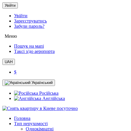
Увійти
Увійти
Зареєструватись
Забули пароль?
Меню
Пошук на мапі
Таксi з/до аеропорта
UAH
$
Український
Російська
Англійська
Головна
Тип нерухомості
Однокімнатні