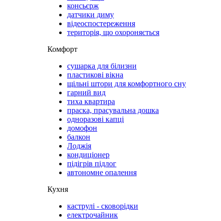
консьєрж
датчики диму
відеоспостереження
територія, що охороняється
Комфорт
сушарка для білизни
пластикові вікна
щільні штори для комфортного сну
гарний вид
тиха квартира
праска, прасувальна дошка
одноразові капці
домофон
балкон
Лоджія
кондиціонер
підігрів підлог
автономне опалення
Кухня
каструлі - сковорідки
електрочайник