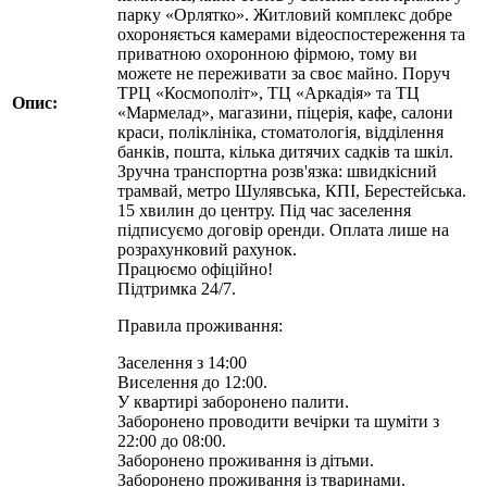
парку «Орлятко». Житловий комплекс добре
охороняється камерами відеоспостереження та
приватною охоронною фірмою, тому ви
можете не переживати за своє майно. Поруч
ТРЦ «Космополіт», ТЦ «Аркадія» та ТЦ
Опис:
«Мармелад», магазини, піцерія, кафе, салони
краси, поліклініка, стоматологія, відділення
банків, пошта, кілька дитячих садків та шкіл.
Зручна транспортна розв'язка: швидкісний
трамвай, метро Шулявська, КПІ, Берестейська.
15 хвилин до центру. Під час заселення
підписуємо договір оренди. Оплата лише на
розрахунковий рахунок.
Працюємо офіційно!
Підтримка 24/7.
Правила проживання:
Заселення з 14:00
Виселення до 12:00.
У квартирі заборонено палити.
Заборонено проводити вечірки та шуміти з
22:00 до 08:00.
Заборонено проживання із дітьми.
Заборонено проживання із тваринами.