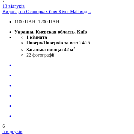
7
13 відгуків
Видова, на Осокорках біля River Mall вид...
1100
UAH
1200 UAH
Украина, Киевская область, Київ
1 кімната
Поверх/Поверхів за все:
24/25
2
Загальна площа: 42 м
22
фотографії
6
5 відгуків