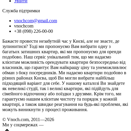
Увійти
Служба підтримки
vnochcom@gmail.com
vnochcom
+38 (098) 226-00-00
Бажаєте провести незабутній час у Києві, але не знаєте, де
зупинитися? Тоді ми пропонуємо Вам вибрати одну з
багатьох затишних квартир, які ми пропонуємо для оренди
подобово. Наш сервіс унікальний тим, що ми надаємо
клієнтам можливість орендувати квартири безпосередньо від
власників, що гарантує Вам найкращу ціну та унеможливлює
обман з боку посередників. Ми надаємо квартири подобово в
різних районах Києва, щоб Ви могли вибрати найбільш
підходящий варіант для себе. У нашому каталозі Ви знайдете
як невеликі студії, так і великі квартири, які підійдуть для
сімейного відпочинку або поїздки з друзями. Крім того, ми
гарантуємо нашим клієнтам чистоту та порядок у кожній
квартирі, а також швидке реагування на будь-які проблеми, які
можуть виникнути у процесі проживання.
© Vnoch.com, 2011—2026
Ми у соцмережах —