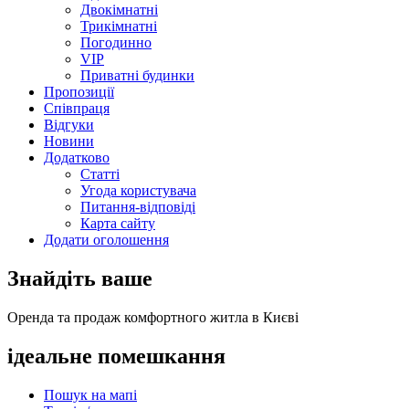
Двокімнатні
Трикімнатні
Погодинно
VIP
Приватні будинки
Пропозиції
Співпраця
Відгуки
Новини
Додатково
Статті
Угода користувача
Питання-відповіді
Карта сайту
Додати оголошення
Знайдіть ваше
Оренда та продаж комфортного житла в Києві
ідеальне
помешкання
Пошук на мапі