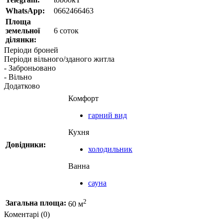
WhatsApp:
0662466463
Площа
земельної
6 соток
ділянки:
Періоди броней
Періоди вільного/зданого житла
- Заброньовано
- Вільно
Додатково
Комфорт
гарний вид
Кухня
Довідники:
холодильник
Ванна
сауна
2
Загальна площа:
60 м
Коментарі (0)