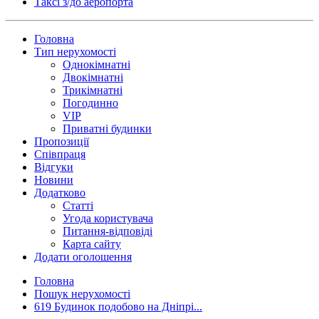
Таксi з/до аеропорта
Головна
Тип нерухомості
Однокімнатні
Двокімнатні
Трикімнатні
Погодинно
VIP
Приватні будинки
Пропозиції
Співпраця
Відгуки
Новини
Додатково
Статті
Угода користувача
Питання-відповіді
Карта сайту
Додати оголошення
Головна
Пошук нерухомості
619 Будинок подобово на Дніпрі...