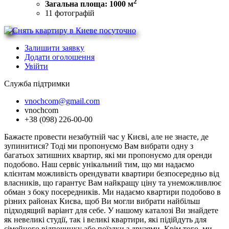
2
Загальна площа: 1000 м
11
фотографій
Залишити заявку
Додати оголошення
Увійти
Служба підтримки
vnochcom@gmail.com
vnochcom
+38 (098) 226-00-00
Бажаєте провести незабутній час у Києві, але не знаєте, де
зупинитися? Тоді ми пропонуємо Вам вибрати одну з
багатьох затишних квартир, які ми пропонуємо для оренди
подобово. Наш сервіс унікальний тим, що ми надаємо
клієнтам можливість орендувати квартири безпосередньо від
власників, що гарантує Вам найкращу ціну та унеможливлює
обман з боку посередників. Ми надаємо квартири подобово в
різних районах Києва, щоб Ви могли вибрати найбільш
підходящий варіант для себе. У нашому каталозі Ви знайдете
як невеликі студії, так і великі квартири, які підійдуть для
сімейного відпочинку або поїздки з друзями. Крім того, ми