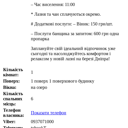
– Час виселення: 11:00
* Лазня та чан сплачуються окремо.
# Додаткові послуги: – Віник: 150 грн/шт.
– Послуги банщика за запитом: 600 грн одна
пропарка
Заплануйте свій ідеальний відпочинок уже
сьогодні та насолоджуйтесь комфортом і
релаксом у новій лазні на березі Дніпра!
Кількість
1
кімнат:
Поверх:
1 поверх 1 поверхового будинку
Вікна:
на озеро
Кількість
спальних
6
місць:
Телефон
Показати телефон
власника:
Viber:
0937071000
Telegram:
tobookT