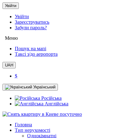
Увійти
Увійти
Зареєструватись
Забули пароль?
Меню
Пошук на мапі
Таксi з/до аеропорта
UAH
$
Український
Російська
Англійська
Головна
Тип нерухомості
Однокімнатні