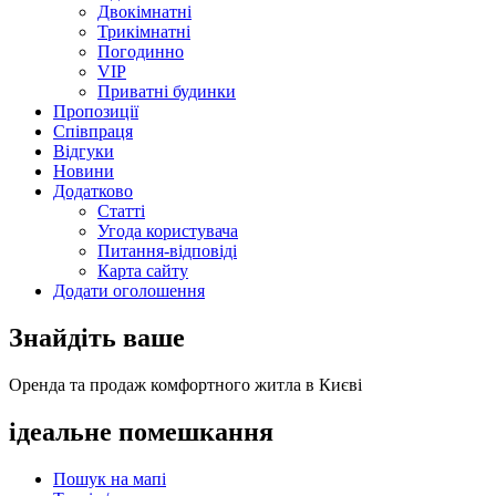
Двокімнатні
Трикімнатні
Погодинно
VIP
Приватні будинки
Пропозиції
Співпраця
Відгуки
Новини
Додатково
Статті
Угода користувача
Питання-відповіді
Карта сайту
Додати оголошення
Знайдіть ваше
Оренда та продаж комфортного житла в Києві
ідеальне
помешкання
Пошук на мапі