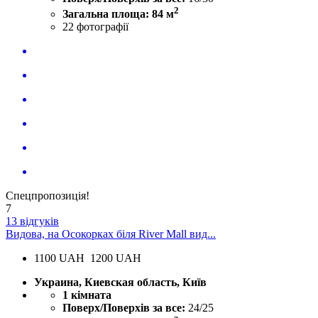
2
Загальна площа: 84 м
22
фотографії
Спецпропозиція!
7
13 відгуків
Видова, на Осокорках біля River Mall вид...
1100
UAH
1200 UAH
Украина, Киевская область, Київ
1 кімната
Поверх/Поверхів за все:
24/25