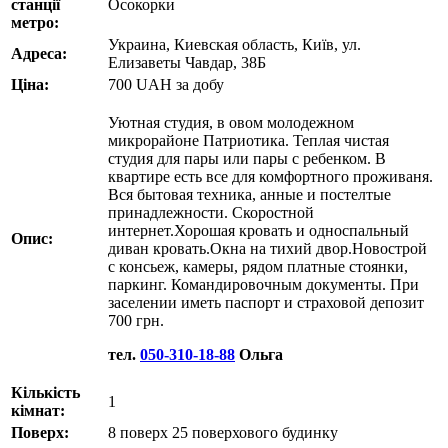
станції
Осокорки
метро:
Украина, Киевская область, Київ, ул.
Адреса:
Елизаветы Чавдар, 38Б
Ціна:
700
UAH
за добу
Уютная студия, в овом молодежном
микрорайоне Патриотика. Теплая чистая
студия для пары или пары с ребенком. В
квартире есть все для комфортного проживаня.
Вся бытовая техника, анные и постелтые
принадлежности. Скоростной
интернет.Хорошая кровать и односпальный
Опис:
диван кровать.Окна на тихий двор.Новострой
с консьеж, камеры, рядом платные стоянки,
паркинг. Командировочным документы. При
заселении иметь паспорт и страховой депозит
700 грн.
тел.
050-310-18-88
Ольга
Кількість
1
кімнат:
Поверх:
8 поверх 25 поверхового будинку