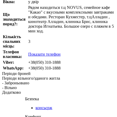
Вікна:
у двір
Рядом находиться т.ц NOVUS, семейное кафе
"Какао" с вкусными комплексными завтраками
Що
и обедами. Ресторан Кухместер, т.цАлладин ,
знаходиться
кинотеатр Алладин, клиника Брис, клиника
поряд?:
доктора Игнатьева. Большое озеро с пляжем в 5
мин ход.
Кількість
спальних
3
місць:
Телефон
Показати телефон
власника:
Viber:
+38(050) 310-1888
WhatsApp:
+38(050) 310-1888
Періоди броней
Періоди вільного/зданого житла
- Заброньовано
- Вільно
Додатково
Безпека
консьєрж
Комфорт