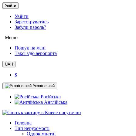
Увійти
Увійти
Зареєструватись
Забули пароль?
Меню
Пошук на мапі
Таксi з/до аеропорта
UAH
$
Український
Російська
Англійська
Головна
Тип нерухомості
Однокімнатні