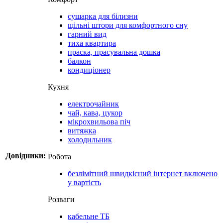
сушарка для білизни
щільні штори для комфортного сну
гарний вид
тиха квартира
праска, прасувальна дошка
балкон
кондиціонер
Кухня
електрочайник
чай, кава, цукор
мікрохвильова піч
витяжка
холодильник
Довідники:
Робота
безлімітний швидкісний інтернет включено
у вартість
Розваги
кабельне ТБ