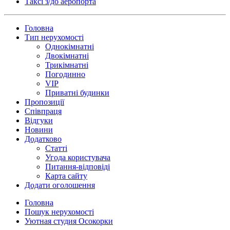
Таксi з/до аеропорта
Головна
Тип нерухомості
Однокімнатні
Двокімнатні
Трикімнатні
Погодинно
VIP
Приватні будинки
Пропозиції
Співпраця
Відгуки
Новини
Додатково
Статті
Угода користувача
Питання-відповіді
Карта сайту
Додати оголошення
Головна
Пошук нерухомості
Уютная студия Осокорки