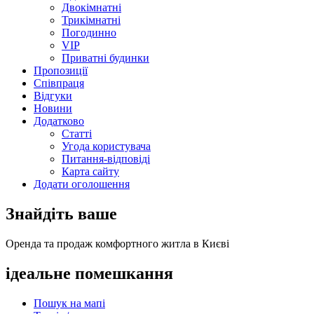
Двокімнатні
Трикімнатні
Погодинно
VIP
Приватні будинки
Пропозиції
Співпраця
Відгуки
Новини
Додатково
Статті
Угода користувача
Питання-відповіді
Карта сайту
Додати оголошення
Знайдіть ваше
Оренда та продаж комфортного житла в Києві
ідеальне
помешкання
Пошук на мапі