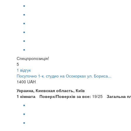
Спецпропозиція!
5
1 відгук
Посуточно 1-к. студио на Осокорках ул. Бориса...
1400
UAH
Украина, Киевская область, Київ
1 кімната
Поверх/Поверхів за все:
19/25
Загальна п