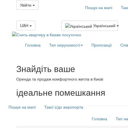
Увійти
Пошук на мапі
Так
UAH
Український
Головна
Тип нерухомості
Пропозиції
Спі
Знайдіть ваше
Оренда та продаж комфортного житла в Києві
ідеальне
помешкання
Пошук на мапі
Таксi з/до аеропорта
Головна
Тип н