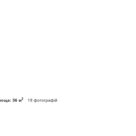
2
лоща: 36 м
19
фотографій