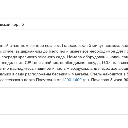
вский пер., 5
ный в частном секторе возле м. Голосеевская 5 минут пешком. Ка
 стиле, выдержанном до мелочей и имеет все необходимое для п
- посреди красивого зеленого сада. Номера оборудованы новой сан
 холодильник, СВЧ-печь, чайник, необходимая посуда, LCD-телевизо
иятно насладитесь тишиной и чистым воздухом, а для всех желающ
шлыки в саду расположены беседки и мангалы. Отель находится в 
олосеевского парка.Посуточно от
1200-1400
грн..Почасово 3 часа-90