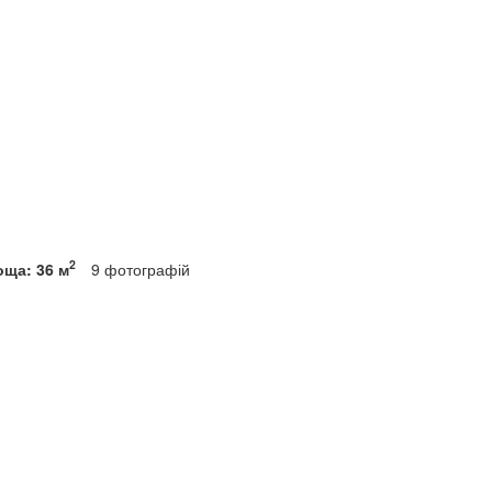
2
оща: 36 м
9
фотографій