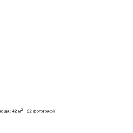
2
лоща: 42 м
22
фотографії