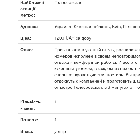
Найближчі
Голосеевская
станції
метро:
Адреса:
Украина, Киевская область, Київ, Голосее
Ціна:
1200
UAH
за добу
Опис:
Приглашаем в уютный отель, расположен
номеров исполнен в своем неповторимом
отдыха и комфортной работы. И все это 
кухонным уголком, в каждом из них есть
спальная кровать,чистая постель. Вы пр
отдохнуть с компанией и приготовить ша
от метро Голосеевская, в 3 минутах от Г
Кількість
1
кімнат:
Поверх:
1
Вікна:
у двір