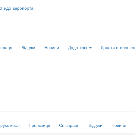
сi з/до аеропорта
впраця
Відгуки
Новини
Додатково
Додати оголоше
ерухомості
Пропозиції
Співпраця
Відгуки
Новини