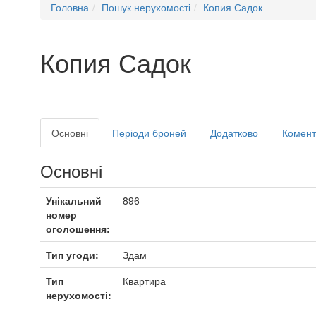
Головна
Пошук нерухомості
Копия Садок
Копия Садок
Основні
Періоди броней
Додатково
Комента
Основні
Унікальний
896
номер
оголошення:
Тип угоди:
Здам
Тип
Квартира
нерухомості: