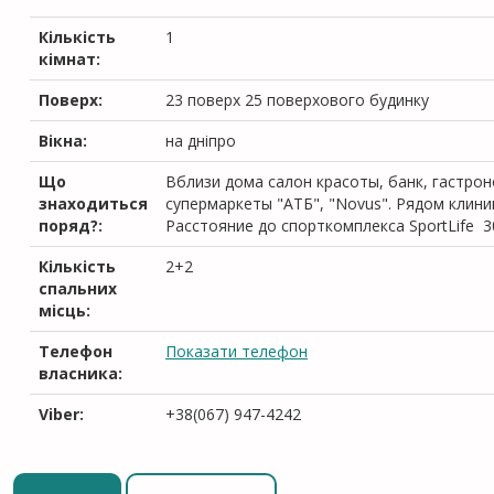
Кількість
1
кімнат:
Поверх:
23 поверх 25 поверхового будинку
Вікна:
на дніпро
Що
Вблизи дома салон красоты, банк, гастрон
знаходиться
супермаркеты "АТБ", "Novus". Рядом клин
поряд?:
Расстояние до спорткомплекса SportLife 3
Кількість
2+2
спальних
місць:
Телефон
Показати телефон
власника:
Viber:
+38(067) 947-4242