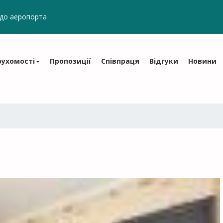
/до аеропорта
рухомості
Пропозиції
Співпраця
Відгуки
Новини