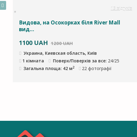
13 відгуків
Видова, на Осокорках біля River Mall
вид...
1100
UAH
1200 UAH
Украина, Киевская область, Київ
1 кімната
Поверх/Поверхів за все:
24/25
2
Загальна площа: 42 м
22
фотографії