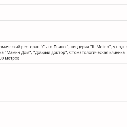
омический ресторан "Сыто Пьяно ", пиццерия "IL Molino", у под
ика "Мамин Дом", "Добрый доктор", Стоматологическая клиника.
00 метров .