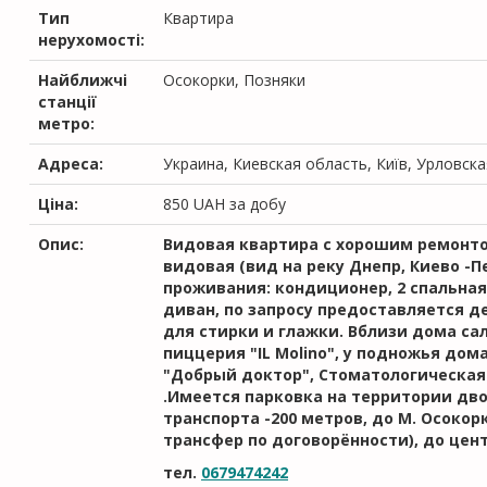
Тип
Квартира
нерухомості:
Найближчі
Осокорки, Позняки
станції
метро:
Адреса:
Украина, Киевская область, Київ, Урловска
Ціна:
850
UAH
за добу
Опис:
Видовая квартира с хорошим ремонто
видовая (вид на реку Днепр, Киево -П
проживания: кондиционер, 2 спальна
диван, по запросу предоставляется д
для стирки и глажки. Вблизи дома сал
пиццерия "IL Molino", у подножья дом
"Добрый доктор", Стоматологическая 
.Имеется парковка на территории дво
транспорта -200 метров, до M. Осоко
трансфер по договорённости), до цен
тел.
0679474242