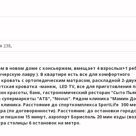
я 23Б,
м в новом доме с консьержем, вмещает 4 взрослых+1 реб
ечерскую лавру ). В квартире есть все для комфортного
я кровать с ортопедическим матрасом, раскладной 2-дв
етская кроватка -манеж, LED TV, все для приготовления 
он красоты, банк, гастрономический ресторан "Сыто Пьян
а супермаркеты "АТБ", "Novus". Рядом клиника "Мамин До
клиника. Расстояние до спорткомплекса SportLife 300 м
ра (по договоренности). Расстояние: до остановки город
рки пешком 15 минут, аэропорт Борисполь 20 мин езды (в
тра столицы 6 остановок на метро.