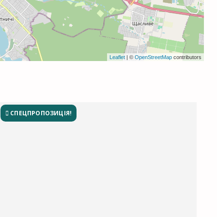
Leaflet
| ©
OpenStreetMap
contributors
СПЕЦПРОПОЗИЦІЯ!