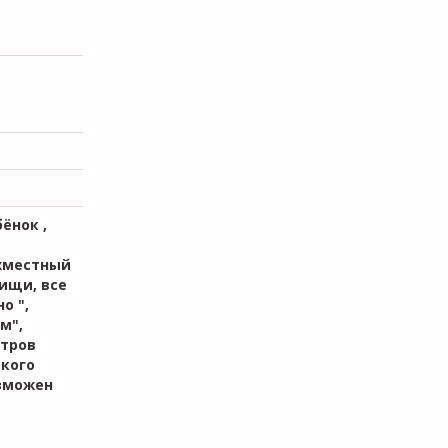
ёнок ,
ухместный
пищи, все
о ",
м",
етров
ского
озможен