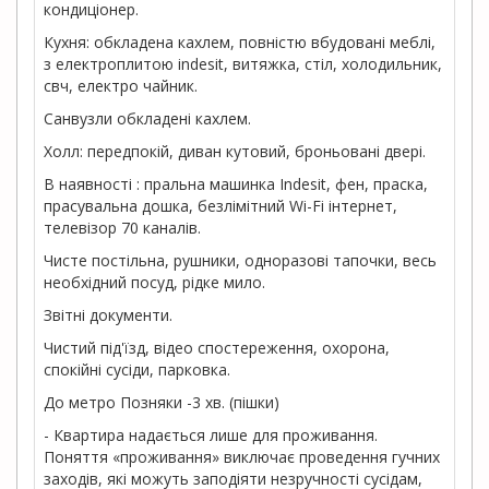
кондиціонер.
Кухня: обкладена кахлем, повністю вбудовані меблі,
з електроплитою indesit, витяжка, стіл, холодильник,
свч, електро чайник.
Санвузли обкладені кахлем.
Холл: передпокій, диван кутовий, броньовані двері.
В наявності : пральна машинка Indesit, фен, праска,
прасувальна дошка, безлімітний Wi-Fi інтернет,
телевізор 70 каналів.
Чисте постільна, рушники, одноразові тапочки, весь
необхідний посуд, рідке мило.
Звітні документи.
Чистий під'їзд, відео спостереження, охорона,
спокійні сусіди, парковка.
До метро Позняки -3 хв. (пішки)
- Квартира надається лише для проживання.
Поняття «проживання» виключає проведення гучних
заходів, які можуть заподіяти незручності сусідам,