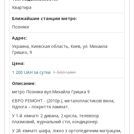
Квартира
Ближайшие станции метро:
Позняки
Адрес:
Украина, Киевская область, Киев, ул. Михаила
Гришко, 9
Цена:
1 500 UAH
1 200
UAH
за сутки
Описание:
метро Позняки вул.Михайла Гришка 9
ЄВРО РЕМОНТ - (2010р.), металопластикові вікна,
підлога – покриття ламінат.
У 1-й. кімнаті: 2 дивана, 2 крісла, телевізор
плазмовий, журнальний стіл, кондиціонер.
У 2й. кімнаті: шафа, ліжко з ортопедичним матрацом,