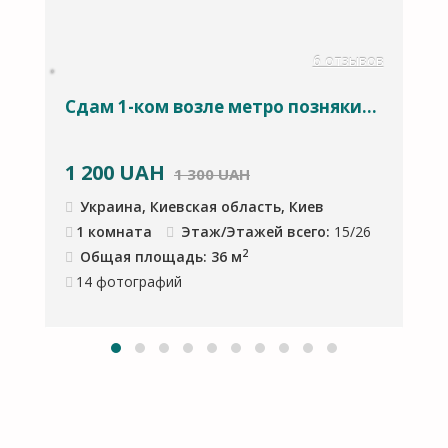
ов
6 отзывов
Сдам 1-ком возле метро позняки...
П
1
1 200
UAH
1 300 UAH
Украина, Киевская область, Киев
1 комната
Этаж/Этажей всего:
15/26
2
Общая площадь: 36 м
14
фотографий