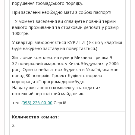
порушення громадського порядку.
При заселенні необхідно мати з собою паспорт!
- У момент заселення ви сплачуєте повний термін
вашого проживання та страховий депозит у розмірі
1000грн.
У квартирі забороняється КУРИТИ! ( Якщо у квартирі
буде накурено заставу на повертається.)
Житловий комплекс на вулиці Михайла Гришка 9 –
32-поверховий хмарочос у Києві. Збудувався у 2006
році. Один із небагатьох будинків в Україні, яка має
понад 30 поверхів. Проект будівлі створила
корпорація «Гіпрогромадпромбуд».
На даху житлового комплексу знаходиться
пожежний вертолітний майданчик.
тел.
(098) 226-00-00
Сергій
Количество комнат:
2