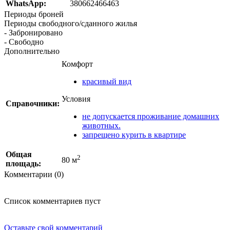
WhatsApp:
380662466463
Периоды броней
Периоды свободного/сданного жилья
- Забронировано
- Свободно
Дополнительно
Комфорт
красивый вид
Условия
Справочники:
не допускается проживание домашних
животных.
запрещено курить в квартире
Общая
2
80 м
площадь:
Комментарии (0)
Список комментариев пуст
Оставьте свой комментарий