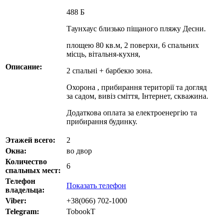
488 Б
Таунхаус близько піщаного пляжу Десни.
площею 80 кв.м, 2 поверхи, 6 спальних
місць, вітальня-кухня,
Описание:
2 спальні + барбекю зона.
Охорона , прибирання території та догляд
за садом, вивіз сміття, Інтернет, скважина.
Додаткова оплата за електроенергію та
прибирання будинку.
Этажей всего:
2
Окна:
во двор
Количество
6
спальных мест:
Телефон
Показать телефон
владельца:
Viber:
+38(066) 702-1000
Telegram:
TobookT