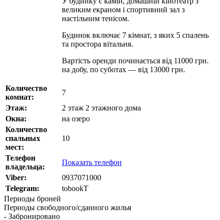
У будинку є камін, домашній кінотеатр з
великим екраном і спортивний зал з
настільним тенісом.
Будинок включає 7 кімнат, з яких 5 спалень
та простора вітальня.
Вартість оренди починається від 11000 грн.
на добу, по суботах — від 13000 грн.
Количество
7
комнат:
Этаж:
2 этаж 2 этажного дома
Окна:
на озеро
Количество
спальных
10
мест:
Телефон
Показать телефон
владельца:
Viber:
0937071000
Telegram:
tobookT
Периоды броней
Периоды свободного/сданного жилья
- Забронировано