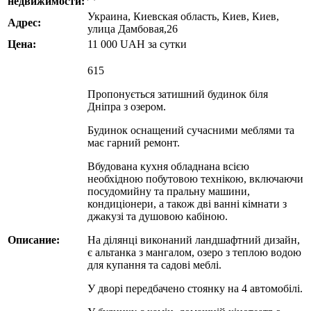
недвижимости:
Украина, Киевская область, Киев, Киев,
Адрес:
улица Дамбовая,26
Цена:
11 000
UAH
за сутки
615
Пропонується затишний будинок біля
Дніпра з озером.
Будинок оснащений сучасними меблями та
має гарний ремонт.
Вбудована кухня обладнана всією
необхідною побутовою технікою, включаючи
посудомийну та пральну машини,
кондиціонери, а також дві ванні кімнати з
джакузі та душовою кабіною.
Описание:
На ділянці виконаний ландшафтний дизайн,
є альтанка з мангалом, озеро з теплою водою
для купання та садові меблі.
У дворі передбачено стоянку на 4 автомобілі.