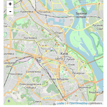
+
-
Leaflet
| ©
OpenStreetMap
contributors