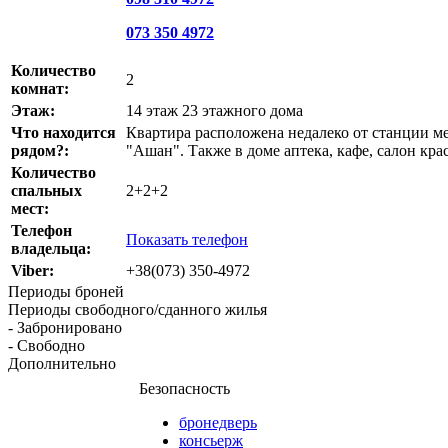
073 350 4972
Количество
2
комнат:
Этаж:
14 этаж 23 этажного дома
Что находится
Квартира расположена недалеко от станции м
рядом?:
"Ашан". Также в доме аптека, кафе, салон кра
Количество
спальных
2+2+2
мест:
Телефон
Показать телефон
владельца:
Viber:
+38(073) 350-4972
Периоды броней
Периоды свободного/сданного жилья
- Забронировано
- Свободно
Дополнительно
Безопасность
бронедверь
консьерж