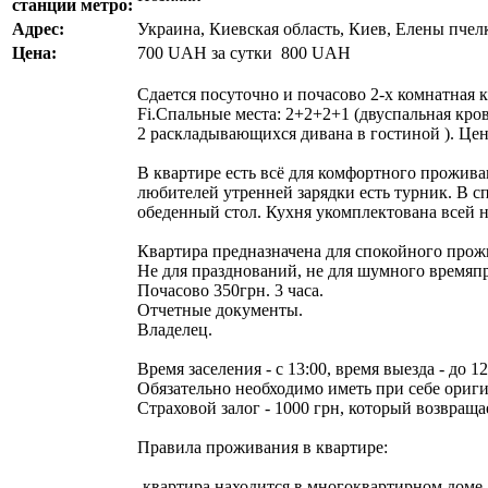
станции метро:
Адрес:
Украина, Киевская область, Киев, Елены пчел
Цена:
700
UAH
за сутки
800 UAH
Сдается посуточно и почасово 2-х комнатная к
Fi.Спальные места: 2+2+2+1 (двуспальная кров
2 раскладывающихся дивана в гостиной ). Цен
В квартире есть всё для комфортного проживан
любителей утренней зарядки есть турник. В с
обеденный стол. Кухня укомплектована всей 
Квартира предназначена для спокойного про
Не для празднований, не для шумного времяпр
Почасово 350грн. 3 часа.
Отчетные документы.
Владелец.
Время заселения - с 13:00, время выезда - до 
Обязательно необходимо иметь при себе ориг
Страховой залог - 1000 грн, который возвращ
Правила проживания в квартире:
-квартира находится в многоквартирном доме,