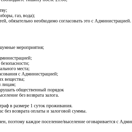
тву;
боры, газ, вода);
стей, обязательно необходимо согласовать это с Администрацией.
 шумные мероприятия;
Администрацией;
 безопасности;
пального места;
ласования с Администрацией;
х вещества;
м лицам;
арушать общественный порядок
еление без возврата залога.
раф в размере 1 суток проживания.
с без возврата оплаты и залоговой суммы.
ен, поэтому каждое поселение/выселение оговаривается с Адми