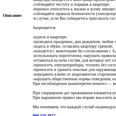
-соблюдайте чистоту и порядок в квартире;
-бережно относитесь к жилью и всему имущес
-соблюдайте правила безопасности (электропри
Описание:
-в случае, если Вы собираетесь пригласить го
Запрещается:
-курить в квартире;
-проводить праздники, дни рождения, любые
-ходить в обуви, оставлять квартиру грязной;
-находится с животными без согласования с 
-использовать пиротехнику, нарушать правила
-оставаться на ночь гостям, для которых нет с
-приносить электроприборы, технику без сог
-приносить и хранить опасные для окружающи
-передавать ключи от апартаментов сторонни
-нарушать общественные нормы поведения, н
При несоблюдении вышеперечисленного — выс
При сокращении дат проживания взимается шт
При нарушении правил мы вправе выселить ва
Мы понимаем, что каждый случай индивидуал
098 310 4972