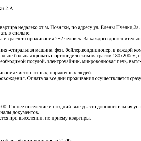
ки 2-А
вартира недалеко от м. Позняки, по адресу ул. Елены Пчёлки,2а. 
ать в спальне,
а из расчета проживания 2+2 человек. За каждого дополнительно
ия -стиральная машина, фен, бойлер,кондиционер, в каждой комн
пальне большая кровать с ортопедическим матрасом 180х200см, 
необходимой посудой, электрочайник, микроволновая печь, вытя
живания чистоплотных, порядочных людей.
овождения. Оплата за все дни проживания осуществляется сразу
12:00. Раннее поселение и поздний выезд - это дополнительная ус
иналы документов.
ается при выселении, по приему квартиры.
 соблюдайте тишину после 21:00;