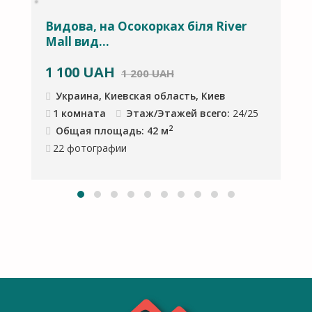
о
Видова, на Осокорках біля River
С
Mall вид...
1 100
UAH
1
1 200 UAH
Украина, Киевская область, Киев
1 комната
Этаж/Этажей всего:
24/25
2
Общая площадь: 42 м
22
фотографии