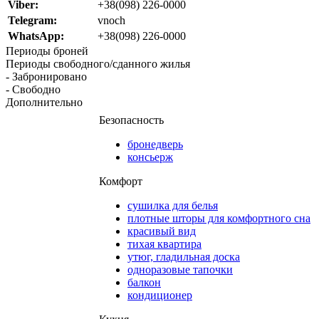
Viber:
+38(098) 226-0000
Telegram:
vnoch
WhatsApp:
+38(098) 226-0000
Периоды броней
Периоды свободного/сданного жилья
- Забронировано
- Свободно
Дополнительно
Безопасность
бронедверь
консьерж
Комфорт
сушилка для белья
плотные шторы для комфортного сна
красивый вид
тихая квартира
утюг, гладильная доска
одноразовые тапочки
балкон
кондиционер