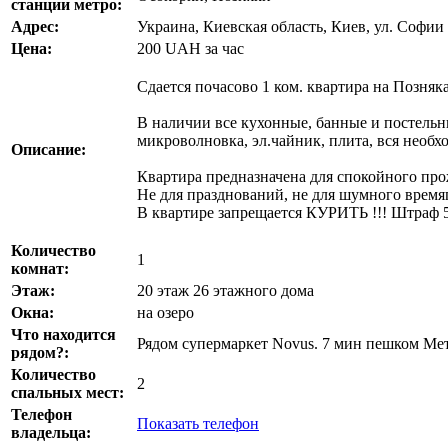
станции метро:
Адрес:
Украина, Киевская область, Киев, ул. Софии
Цена:
200
UAH
за час
Сдается почасово 1 ком. квартира на Позняк
В наличии все кухонные, банные и постельн
микроволновка, эл.чайник, плита, вся необх
Описание:
Квартира предназначена для спокойного пр
Не для празднований, не для шумного время
В квартире запрещается КУРИТЬ !!! Штраф 
Количество
1
комнат:
Этаж:
20 этаж 26 этажного дома
Окна:
на озеро
Что находится
Рядом супермаркет Novus. 7 мин пешком Метр
рядом?:
Количество
2
спальных мест:
Телефон
Показать телефон
владельца: