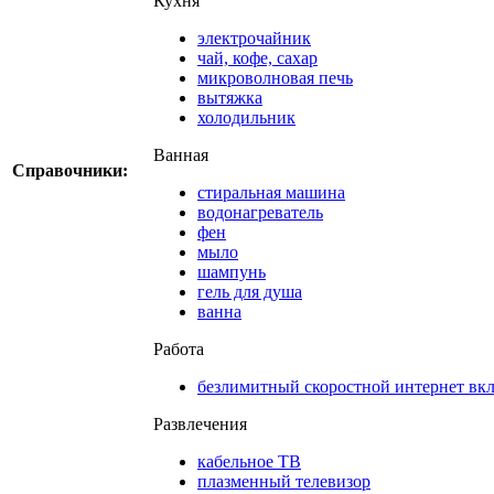
Кухня
электрочайник
чай, кофе, сахар
микроволновая печь
вытяжка
холодильник
Ванная
Справочники:
стиральная машина
водонагреватель
фен
мыло
шампунь
гель для душа
ванна
Работа
безлимитный скоростной интернет вкл
Развлечения
кабельное ТВ
плазменный телевизор