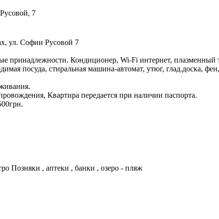
 Русовой, 7
ах, ул. Софии Русовой 7
ые принадлежности. Кондиционер, Wi-Fi интернет, плазменный т
одимая посуда, стиральная машина-автомат, утюг, глад.доска, фе
оживания.
провождения, Квартира передается при наличии паспорта.
500грн.
о Позняки , аптеки , банки , озеро - пляж