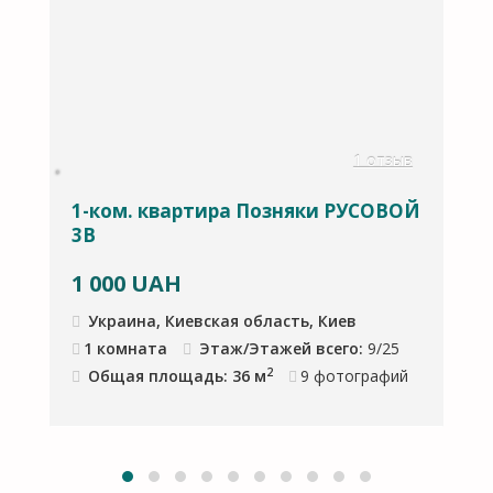
ов
1 отзыв
1-ком. квартира Позняки РУСОВОЙ
С
3В
1 000
UAH
1
Украина, Киевская область, Киев
1 комната
Этаж/Этажей всего:
9/25
2
Общая площадь: 36 м
9
фотографий