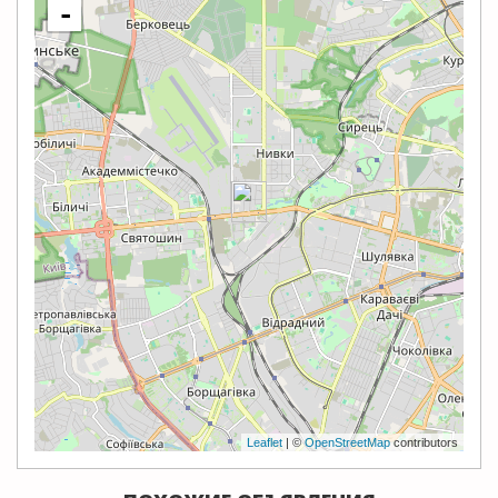
-
Leaflet
| ©
OpenStreetMap
contributors