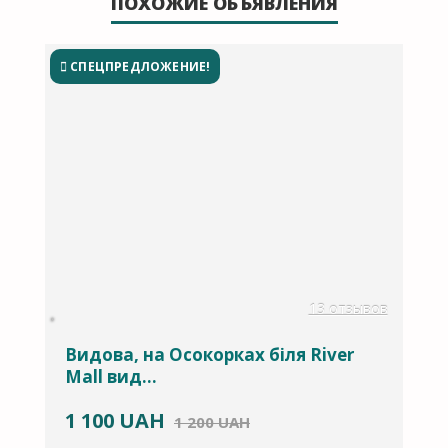
ПОХОЖИЕ ОБЪЯВЛЕНИЯ
СПЕЦПРЕДЛОЖЕНИЕ!
ов
13 отзывов
Видова, на Осокорках біля River
С
Mall вид...
1 100
UAH
1
1 200 UAH