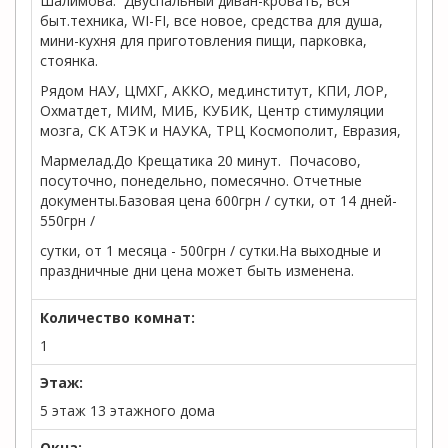
Шалимова. Двуспальный диван-кровать, вся
быт.техника, WI-FI, все новое, средства для душа,
мини-кухня для приготовления пищи, парковка,
стоянка.
Рядом НАУ, ЦМХГ, АККО, мед.институт, КПИ, ЛОР,
Охматдет, МИМ, МИБ, КУБИК, Центр стимуляции
мозга, СК АТЭК и НАУКА, ТРЦ Космополит, Евразия,
Мармелад.До Крещатика 20 минут. Почасово,
посуточно, понедельно, помесячно. Отчетные
документы.Базовая цена 600грн / сутки, от 14 дней-
550грн /
сутки, от 1 месяца - 500грн / сутки.На выходные и
праздничные дни цена может быть изменена.
Количество комнат:
1
Этаж:
5 этаж 13 этажного дома
Окна: