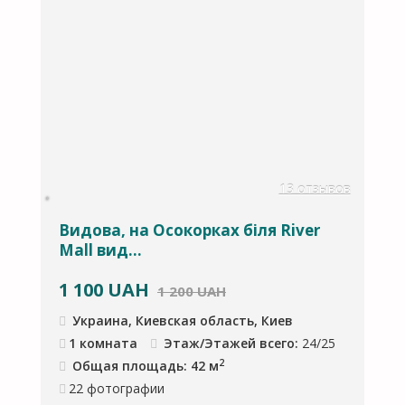
ов
13 отзывов
Видова, на Осокорках біля River
С
Mall вид...
1 100
UAH
1
1 200 UAH
Украина, Киевская область, Киев
1 комната
Этаж/Этажей всего:
24/25
2
Общая площадь: 42 м
22
фотографии