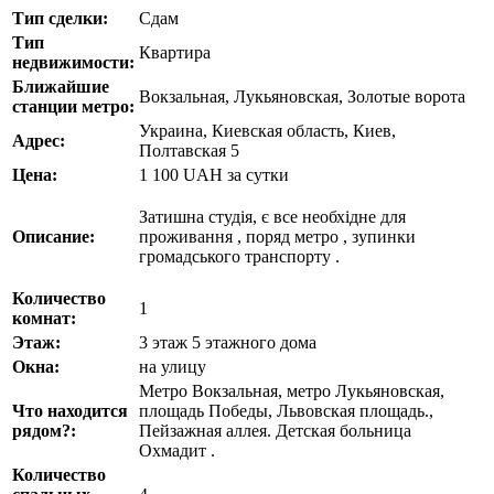
Тип сделки:
Сдам
Тип
Квартира
недвижимости:
Ближайшие
Вокзальная, Лукьяновская, Золотые ворота
станции метро:
Украина, Киевская область, Киев,
Адрес:
Полтавская 5
Цена:
1 100
UAH
за сутки
Затишна студія, є все необхідне для
Описание:
проживання , поряд метро , зупинки
громадського транспорту .
Количество
1
комнат:
Этаж:
3 этаж 5 этажного дома
Окна:
на улицу
Метро Вокзальная, метро Лукьяновская,
Что находится
площадь Победы, Львовская площадь.,
рядом?:
Пейзажная аллея. Детская больница
Охмадит .
Количество