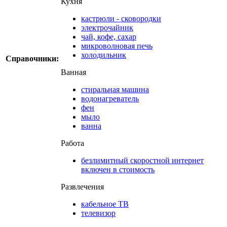
Кухня
кастрюли - сковородки
электрочайник
чай, кофе, сахар
микроволновая печь
холодильник
Справочники:
Ванная
стиральная машина
водонагреватель
фен
мыло
ванна
Работа
безлимитный скоростной интернет
включен в стоимость
Развлечения
кабельное ТВ
телевизор