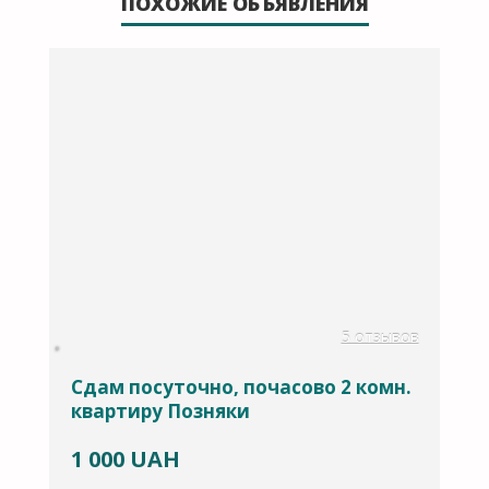
ПОХОЖИЕ ОБЪЯВЛЕНИЯ
в
5 отзывов
Й
Сдам посуточно, почасово 2 комн.
1
квартиру Позняки
в
1 000
UAH
1