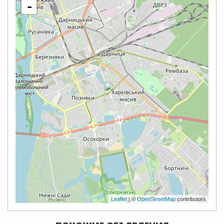
-
Leaflet
| ©
OpenStreetMap
contributors