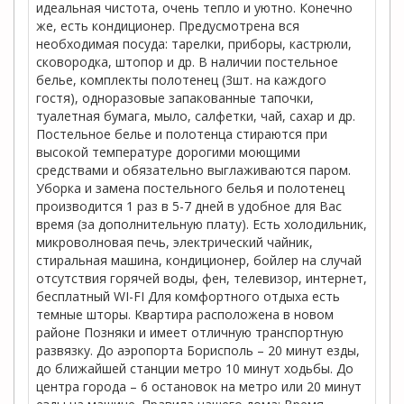
идеальная чистота, очень тепло и уютно. Конечно
же, есть кондиционер. Предусмотрена вся
необходимая посуда: тарелки, приборы, кастрюли,
сковородка, штопор и др. В наличии постельное
белье, комплекты полотенец (3шт. на каждого
гостя), одноразовые запакованные тапочки,
туалетная бумага, мыло, салфетки, чай, сахар и др.
Постельное белье и полотенца стираются при
высокой температуре дорогими моющими
средствами и обязательно выглаживаются паром.
Уборка и замена постельного белья и полотенец
производится 1 раз в 5-7 дней в удобное для Вас
время (за дополнительную плату). Есть холодильник,
микроволновая печь, электрический чайник,
стиральная машина, кондиционер, бойлер на случай
отсутствия горячей воды, фен, телевизор, интернет,
бесплатный WI-FI Для комфортного отдыха есть
темные шторы. Квартира расположена в новом
районе Позняки и имеет отличную транспортную
развязку. До аэропорта Борисполь – 20 минут езды,
до ближайшей станции метро 10 минут ходьбы. До
центра города – 6 остановок на метро или 20 минут