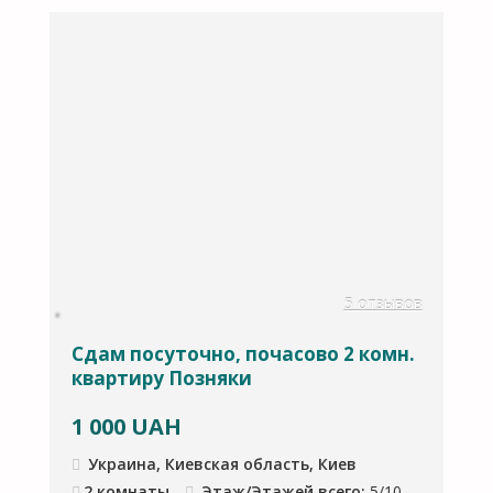
ов
5 отзывов
Сдам посуточно, почасово 2 комн.
В
квартиру Позняки
M
1 000
UAH
1
Украина, Киевская область, Киев
2 комнаты
Этаж/Этажей всего:
5/10