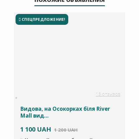
СПЕЦПРЕДЛОЖЕНИЕ!
в
13 отзывов
Й
Видова, на Осокорках біля River
Mall вид...
1 100
UAH
1
1 200 UAH