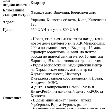
Тип
Квартира
недвижимости:
Ближайшие
Харьковская, Вырлица, Бориспольская
станции метро:
Украина, Киевская область, Киев, Каменская
Адрес:
128
Цена:
650
UAH
за сутки
800 UAH
- Новая, стильная 1-к квартира находится в
новом доме клубного типа ЖК Метрополия.
200 м до станции метро Вырлица, 15 мин.
аэропорт Борисполь, 20 мин. до центра
города по прямой линии метро, 15 мин. жд
Дарница, 15 мин. автовокзал транспортом.
- Рядом расположены: медицинский центр
на Харьковском шоссе, автоцентр на
Харьковском шоссе, Институт
Интеллектуальной собственности и Права,
Академия МВС.
-Центр Планирования Семьи «Мать и
Дитя».Реабилитационный центр «КРОК за
Кроком».
Описание:
- В доме минимаркет "Коло", аптека,
барбершоп. Рядом Фуршет, рынок.
- Квартира оснащена всем необходимым для