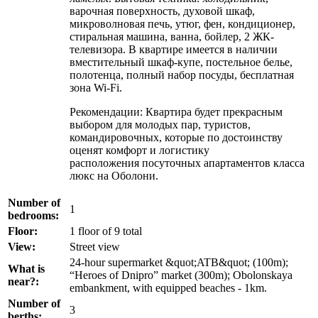
варочная поверхность, духовой шкаф,
микроволновая печь, утюг, фен, кондиционер,
стиральная машина, ванна, бойлер, 2 ЖК-
телевизора. В квартире имеется в наличии
вместительный шкаф-купе, постельное белье,
полотенца, полный набор посуды, бесплатная
зона Wi-Fi.
Рекомендации: Квартира будет прекрасным
выбором для молодых пар, туристов,
командировочных, которые по достоинству
оценят комфорт и логистику
расположения посуточных апартаментов класса
люкс на Оболони.
Number of
1
bedrooms:
Floor:
1 floor of 9 total
View:
Street view
24-hour supermarket &quot;ATB&quot; (100m);
What is
“Heroes of Dnipro” market (300m); Obolonskaya
near?:
embankment, with equipped beaches - 1km.
Number of
3
berths: