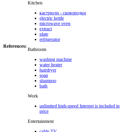
Kitchen
кастрюли - сковородки
electric kettle
microwave oven
extract
plate
refrigerator
References:
Bathroom
washing machine
water heater
hairdryer
soap
shampoo
bath
Work
unlimited high-speed Internet is included in
price
Entertainment
cable TV