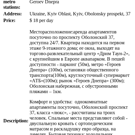
metro
Geroev Dnepra
stations:
Address:
Ukraine, Kyiv Oblast, Kyiv, Obolonsky prospekt, 37
Price:
$
18
per day
Месторасположение:аренда апартаментов
посуточно по проспекту Оболонский 37,
доступна 24/7. Квартира находится на первом
этаже 9-этажного дома; ее окна, выходят на
торгово-развлекательный центр «Дрим Таун-2»,
с крупнейшим в Европе аквапарком. В пешей
доступности - паркинг (50м), метро «Героев
Днепра» (100м), остановки общественного
транспорта(100м), круглосуточный супермаркет
«АТБ»(100м); рынок «Героев Днепра» (300м);
Оболонская набережная, с обустроенными
пляжами – 1км.
Комфорт и удобства: однокомнатные
апартаменты посуточно, Оболонский проспект
37, класса «люкс», - рассчитаны на троих
человек. Спальные места представляют собой -
Description:
двуспальную кровать с ортопедическим
матрасом и раскладушку евро образца, на
ламелях. Бытовая техника: холодильник,