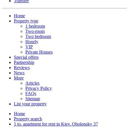
Transfer
Home
Property type
1 bedroom
Two-room
Two bedroom
Hourly
VIP
Private Houses
Special offers
Partnership
Reviews
News
More
Articles
Privacy Policy
FAQs
Sitemap
List your property
Home
Property search
1 to. apartment for rent in Kiev. Obolonsky 37