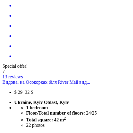
Special offer!
7
13 reviews
Видова, на Осокорках біля River Mall вид...
$
29
32 $
Ukraine, Kyiv Oblast, Kyiv
1 bedroom
Floor/Total number of floors:
24/25
2
Total square: 42 m
22
photos