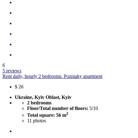
6
5 reviews
Rent daily, hourly 2 bedrooms. Pozniaky apartment
$
26
Ukraine, Kyiv Oblast, Kyiv
2 bedrooms
Floor/Total number of floors:
5/10
2
Total square: 56 m
11
photos