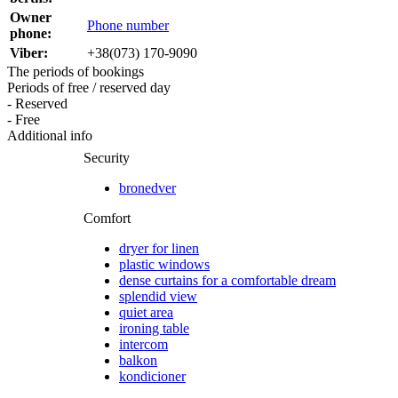
Owner
Phone number
phone:
Viber:
+38(073) 170-9090
The periods of bookings
Periods of free / reserved day
- Reserved
- Free
Additional info
Security
bronedver
Comfort
dryer for linen
plastic windows
dense curtains for a comfortable dream
splendid view
quiet area
ironing table
intercom
balkon
kondicioner