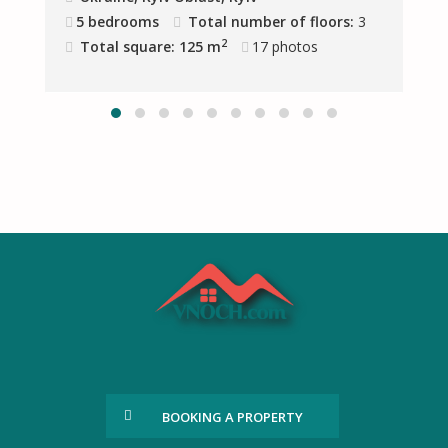
4
5 bedrooms
Total number of floors:
3
2
Total square: 125 m
17
photos
BOOKING A PROPERTY