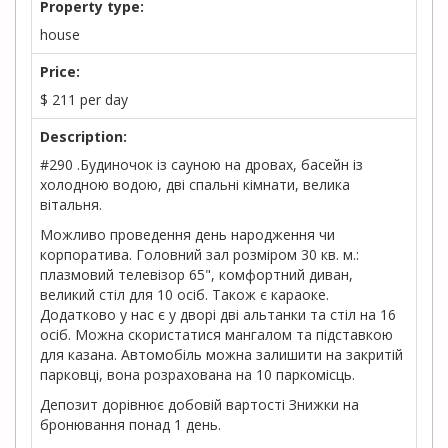
Property type:
house
Price:
$
211
per day
Description:
#290 .Будиночок із сауною на дровах, басейн із
холодною водою, дві спальні кімнати, велика
вітальня.
Можливо проведення день народження чи
корпоратива. Головний зал розміром 30 кв. м.:
плазмовий телевізор 65", комфортний диван,
великий стіл для 10 осіб. Також є караоке.
Додатково у нас є у дворі дві альтанки та стіл на 16
осіб. Можна скористатися мангалом та підставкою
для казана. Автомобіль можна залишити на закритій
парковці, вона розрахована на 10 паркомісць.
Депозит дорівнює добовій вартості Знижки на
бронювання понад 1 день.