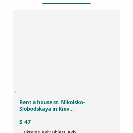
Rent a house st. Nikolsko-
H
Slobodskaya in Kiev...
K
$
47
Ukraine, Kyiv Oblast, Kyiv