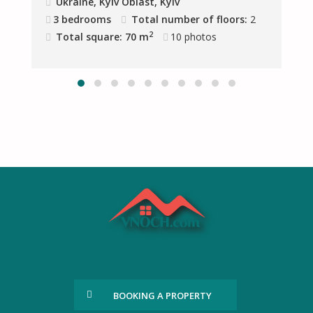
Ukraine, Kyiv Oblast, Kyiv
4
3 bedrooms
Total number of floors:
2
2
Total square: 70 m
10
photos
BOOKING A PROPERTY