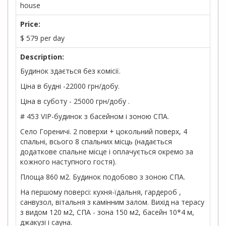
house
Price:
$
579
per day
Description:
Будинок здається без комісії.
Ціна в будні -22000 грн/добу.
Ціна в суботу - 25000 грн/добу .
# 453 VIP-будинок з басейном і зоною СПА.
Село Гореничі. 2 поверхи + цокольний поверх, 4
спальні, всього 8 спальних місць (надається
додаткове спальне місце і оплачується окремо за
кожного наступного гостя).
Площа 860 м2. Будинок подобово з зоною СПА.
На першому поверсі: кухня-їдальня, гардероб ,
санвузол, вітальня з камінним залом. Вихід на терасу
з видом 120 м2, СПА - зона 150 м2, басейн 10*4 м,
джакузі і сауна.