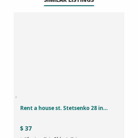
Rent a house st. Stetsenko 28 in...
R
S
$
37