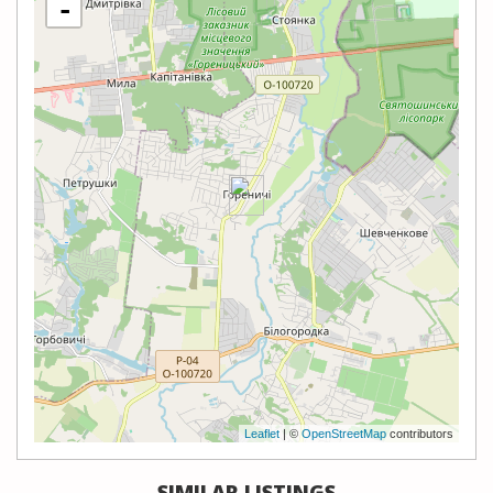
-
Leaflet
| ©
OpenStreetMap
contributors
SIMILAR LISTINGS