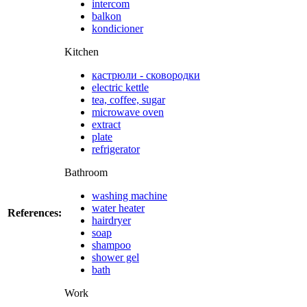
intercom
balkon
kondicioner
Kitchen
кастрюли - сковородки
electric kettle
tea, coffee, sugar
microwave oven
extract
plate
refrigerator
Bathroom
washing machine
water heater
References:
hairdryer
soap
shampoo
shower gel
bath
Work