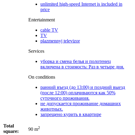
unlimited high-speed Internet is included in
price
Entertainment
cable TV
TV
plazmennyj televizor
Services
уборка и смена белья и полотенец
включена в стоимость: Раз в четыре дня.
On conditions
ранний въезд (до 13:00) и поздний выезд
(после 12:00) оплачиваются как 50%
суточного проживания.
не допускается проживание домашних
животных.
запрещено курить в квартире
Total
2
90 m
square: