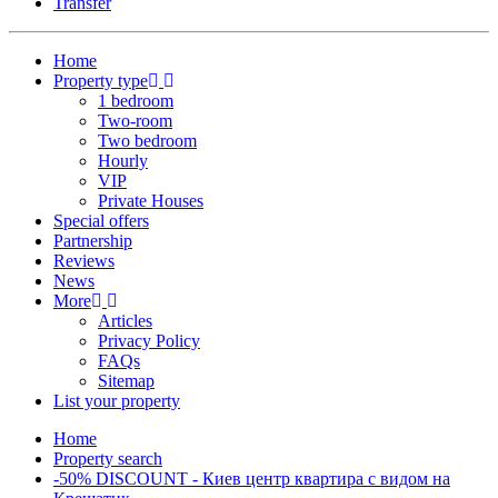
Transfer
Home
Property type
1 bedroom
Two-room
Two bedroom
Hourly
VIP
Private Houses
Special offers
Partnership
Reviews
News
More
Articles
Privacy Policy
FAQs
Sitemap
List your property
Home
Property search
-50% DISCOUNT - Киев центр квартира с видом на