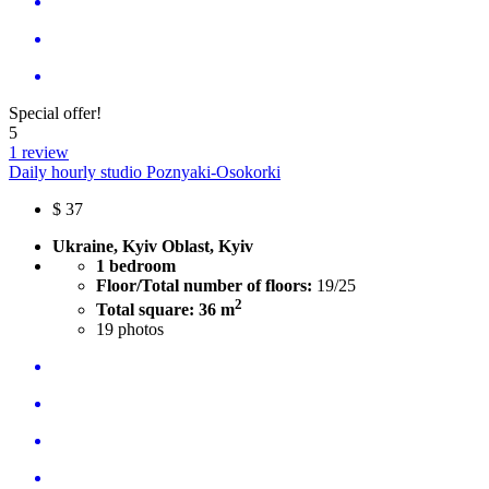
Special offer!
5
1 review
Daily hourly studio Poznyaki-Osokorki
$
37
Ukraine, Kyiv Oblast, Kyiv
1 bedroom
Floor/Total number of floors:
19/25
2
Total square: 36 m
19
photos