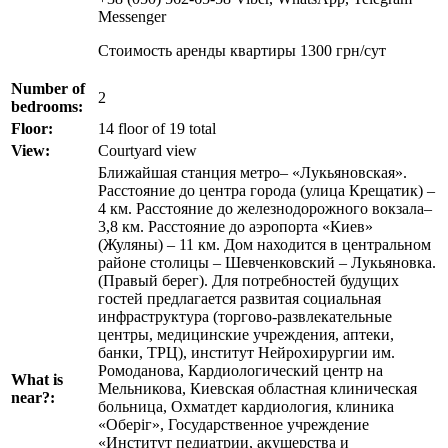
Messenger
Стоимость аренды квартиры 1300 грн/сут
Number of
2
bedrooms:
Floor:
14 floor of 19 total
View:
Courtyard view
Ближайшая станция метро– «Лукьяновская».
Расстояние до центра города (улица Крещатик) –
4 км. Расстояние до железнодорожного вокзала–
3,8 км. Расстояние до аэропорта «Киев»
(Жуляны) – 11 км. Дом находится в центральном
районе столицы – Шевченковский – Лукьяновка.
(Правый берег). Для потребностей будущих
гостей предлагается развитая социальная
инфраструктура (торгово-развлекательные
центры, медицинские учреждения, аптеки,
банки, ТРЦ), институт Нейрохирургии им.
Ромоданова, Кардиологический центр на
What is
Мельникова, Киевская областная клиническая
near?:
больница, Охматдет кардиология, клиника
«Оберіг», Государственное учреждение
«Институт педиатрии, акушерства и