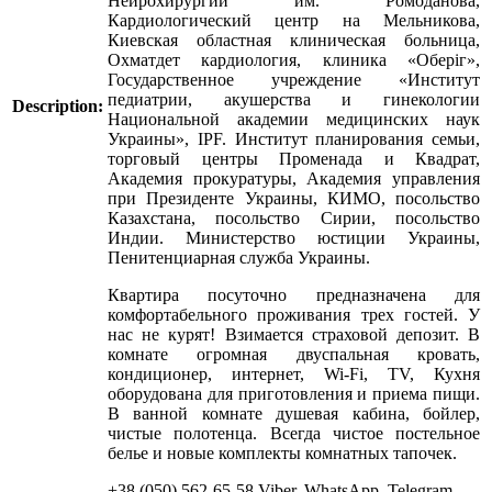
Нейрохирургии им. Ромоданова,
Кардиологический центр на Мельникова,
Киевская областная клиническая больница,
Охматдет кардиология, клиника «Оберіг»,
Государственное учреждение «Институт
педиатрии, акушерства и гинекологии
Description:
Национальной академии медицинских наук
Украины», IPF. Институт планирования семьи,
торговый центры Променада и Квадрат,
Академия прокуратуры, Академия управления
при Президенте Украины, КИМО, посольство
Казахстана, посольство Сирии, посольство
Индии. Министерство юстиции Украины,
Пенитенциарная служба Украины.
Квартира посуточно предназначена для
комфортабельного проживания трех гостей. У
нас не курят! Взимается страховой депозит. В
комнате огромная двуспальная кровать,
кондиционер, интернет, Wi-Fi, ТV, Кухня
оборудована для приготовления и приема пищи.
В ванной комнате душевая кабина, бойлер,
чистые полотенца. Всегда чистое постельное
белье и новые комплекты комнатных тапочек.
+38 (050) 562-65-58 Viber, WhatsApp, Telegram