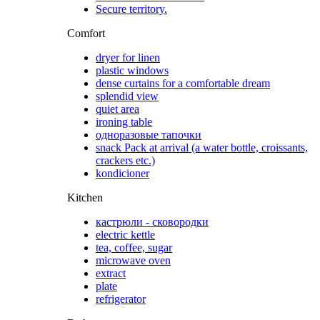
Secure territory.
Comfort
dryer for linen
plastic windows
dense curtains for a comfortable dream
splendid view
quiet area
ironing table
одноразовые тапочки
snack Pack at arrival (a water bottle, croissants,
crackers etc.)
kondicioner
Kitchen
кастрюли - сковородки
electric kettle
tea, coffee, sugar
microwave oven
extract
plate
refrigerator