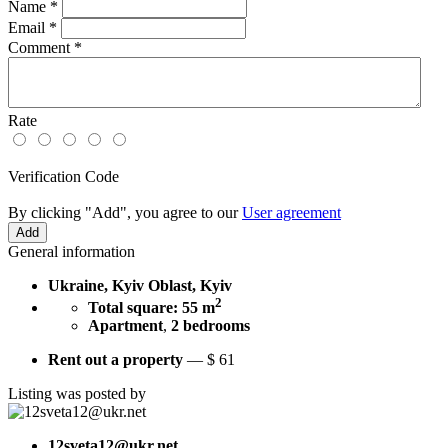
Name
*
Email
*
Comment
*
Rate
Verification Code
By clicking "Add", you agree to our
User agreement
General information
Ukraine, Kyiv Oblast, Kyiv
2
Total square: 55 m
Apartment
,
2 bedrooms
Rent out a property
—
$
61
Listing was posted by
12sveta12@ukr.net