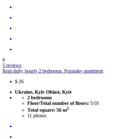
6
5 reviews
Rent daily, hourly 2 bedrooms. Pozniaky apartment
$
26
Ukraine, Kyiv Oblast, Kyiv
2 bedrooms
Floor/Total number of floors:
5/10
2
Total square: 56 m
11
photos