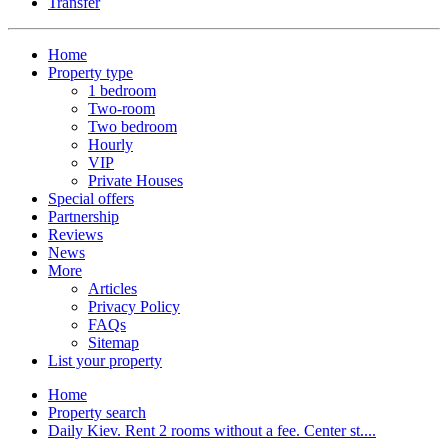
Transfer
Home
Property type
1 bedroom
Two-room
Two bedroom
Hourly
VIP
Private Houses
Special offers
Partnership
Reviews
News
More
Articles
Privacy Policy
FAQs
Sitemap
List your property
Home
Property search
Daily Kiev. Rent 2 rooms without a fee. Center st....