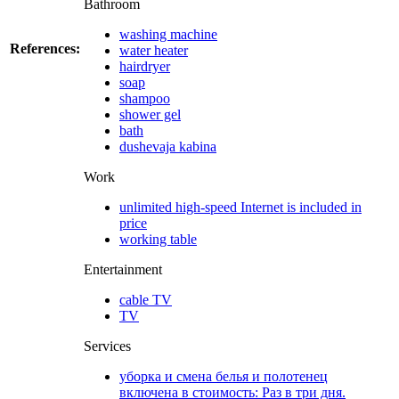
Bathroom
washing machine
References:
water heater
hairdryer
soap
shampoo
shower gel
bath
dushevaja kabina
Work
unlimited high-speed Internet is included in
price
working table
Entertainment
cable TV
TV
Services
уборка и смена белья и полотенец
включена в стоимость: Раз в три дня.