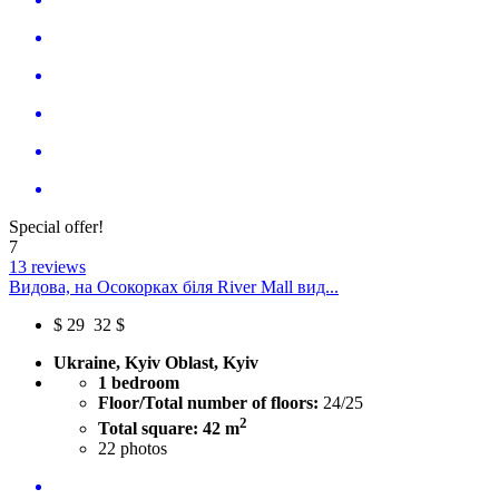
Special offer!
7
13 reviews
Видова, на Осокорках біля River Mall вид...
$
29
32 $
Ukraine, Kyiv Oblast, Kyiv
1 bedroom
Floor/Total number of floors:
24/25
2
Total square: 42 m
22
photos