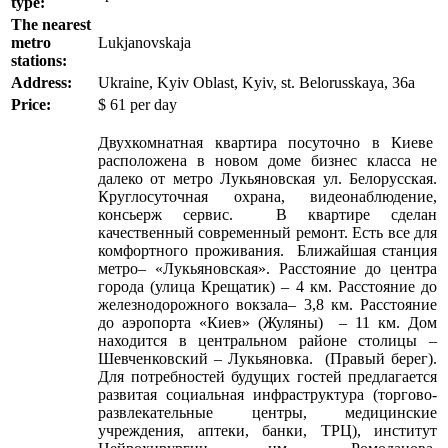
type:
The nearest
metro
Lukjanovskaja
stations:
Address:
Ukraine, Kyiv Oblast, Kyiv, st. Belorusskaya, 36a
Price:
$
61
per day
Двухкомнатная квартира посуточно в Киеве
расположена в новом доме бизнес класса не
далеко от метро Лукьяновская ул. Белорусская.
Круглосуточная охрана, видеонаблюдение,
консьерж сервис. В квартире сделан
качественный современный ремонт. Есть все для
комфортного проживания. Ближайшая станция
метро– «Лукьяновская». Расстояние до центра
города (улица Крещатик) – 4 км. Расстояние до
железнодорожного вокзала– 3,8 км. Расстояние
до аэропорта «Киев» (Жуляны) – 11 км. Дом
находится в центральном районе столицы –
Шевченковский – Лукьяновка. (Правый берег).
Для потребностей будущих гостей предлагается
развитая социальная инфраструктура (торгово-
развлекательные центры, медицинские
учреждения, аптеки, банки, ТРЦ), институт