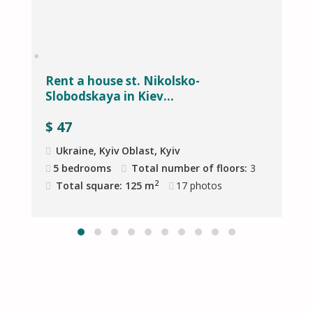
Rent a house st. Nikolsko-
H
Slobodskaya in Kiev...
K
$
47
Ukraine, Kyiv Oblast, Kyiv
4
5 bedrooms
Total number of floors:
3
2
Total square: 125 m
17
photos