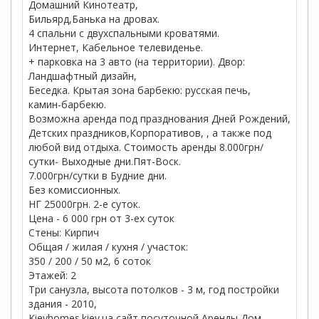
Домашний Кинотеатр,
Бильярд,Банька на дровах.
4 спальни с двухспальными кроватями.
Интернет, Кабельное телевиденье.
+ парковка на 3 авто (на территории). Двор:
Ландшафтный дизайн,
Беседка. Крытая зона барбекю: русская печь,
камин-барбекю.
Возможна аренда под празднования Дней Рождений,
Детских праздников,Корпоративов, , а также под
любой вид отдыха. Стоимость аренды 8.000грн/
сутки- Выходные дни.Пят-Воск.
7.000грн/сутки в Будние дни.
Без комиссионных.
НГ 25000грн. 2-е суток.
Цена - 6 000 грн от 3-ех суток
Стены: Кирпич
Общая / жилая / кухня / участок:
350 / 200 / 50 м2, 6 соток
Этажей: 2
Три санузла, высота потолков - 3 м, год постройки
здания - 2010,
Kievhomes.kiev.ua сайт посуточной Аренды Дом