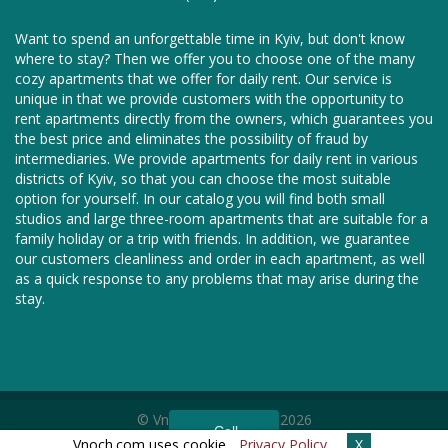
Want to spend an unforgettable time in Kyiv, but don't know
where to stay? Then we offer you to choose one of the many
cozy apartments that we offer for daily rent. Our service is
unique in that we provide customers with the opportunity to
rent apartments directly from the owners, which guarantees you
the best price and eliminates the possibility of fraud by
intermediaries. We provide apartments for daily rent in various
districts of Kyiv, so that you can choose the most suitable
option for yourself. In our catalog you will find both small
studios and large three-room apartments that are suitable for a
family holiday or a trip with friends. In addition, we guarantee
our customers cleanliness and order in each apartment, as well
as a quick response to any problems that may arise during the
stay.
© Vnoch.com, 2011—2026
Call
We are in social networks —
Vnoch.com uses cookie,
Privacy Policy
X