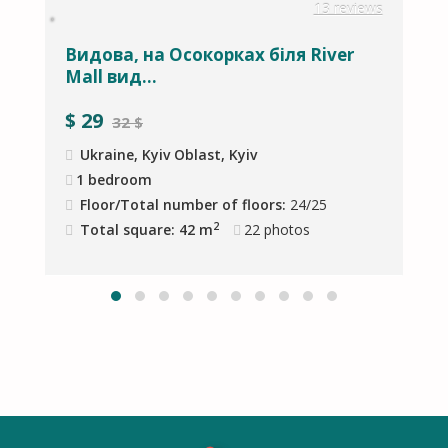
w
13 reviews
Видова, на Осокорках біля River
3
Mall вид...
s
$
29
32 $
Ukraine, Kyiv Oblast, Kyiv
1 bedroom
Floor/Total number of floors:
24/25
2
Total square: 42 m
22
photos