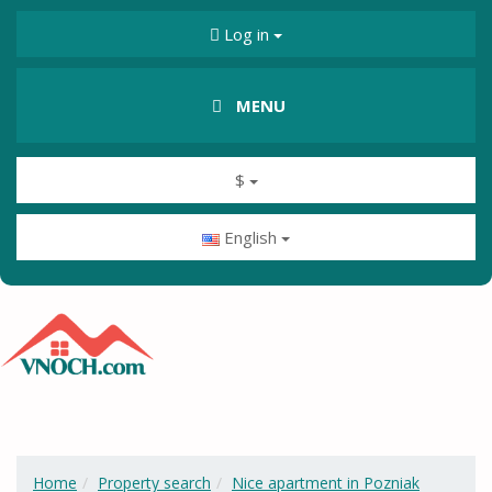
Log in
MENU
$
English
Home
Property search
Nice apartment in Pozniak