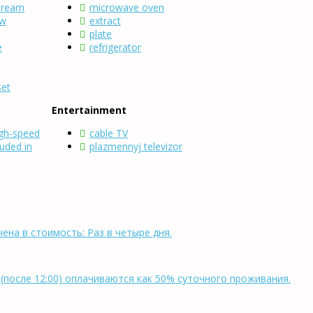
dream
microwave oven
ew
extract
plate
e
refrigerator
set
Entertainment
igh-speed
cable TV
luded in
plazmennyj televizor
ена в стоимость: Раз в четыре дня.
д (после 12:00) оплачиваются как 50% суточного проживания.