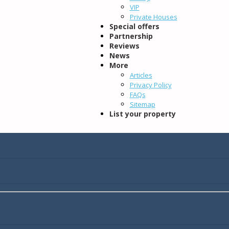
VIP
Private Houses
Special offers
Partnership
Reviews
News
More
Articles
Privacy Policy
FAQs
Sitemap
List your property