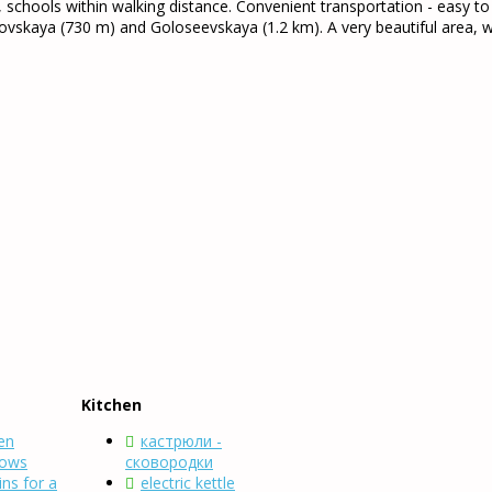
 schools within walking distance. Convenient transportation - easy to
kovskaya (730 m) and Goloseevskaya (1.2 km). A very beautiful area, 
Kitchen
nen
кастрюли -
dows
сковородки
ins for a
electric kettle