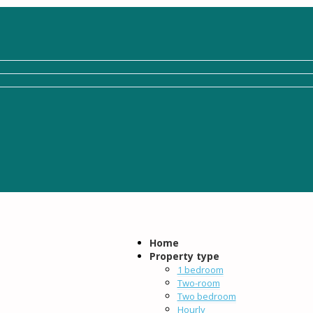
Home
Property type
1 bedroom
Two-room
Two bedroom
Hourly