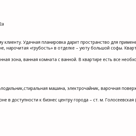
 2a
у клиенту. Удачная планировка дарит пространство для примен
е, нарочитая «грубость» в отделке – уюту большой софы. Кварт
нная зона, ванная комната с ванной. В квартире есть все необ
одильник,стиральная машина, электрочайник, варочная поверхн
е в доступности к бизнес центру города – ст. м. Голосеевская