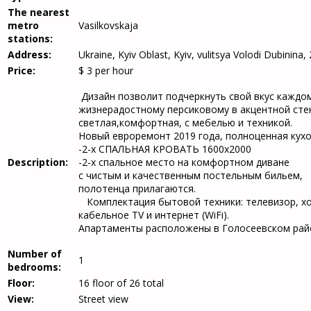
The nearest
metro
Vasilkovskaja
stations:
Address:
Ukraine, Kyiv Oblast, Kyiv, vulitsya Volodі Dubіnіna,
Price:
$
3
per hour
Дизайн позволит подчеркнуть свой вкус каждом
жизнерадостному персиковому в акцентной стен
светлая,комфортная, с мебелью и техникой.
Новый евроремонт 2019 года, полноценная кухо
-2-х СПАЛЬНАЯ КРОВАТЬ 1600х2000
Description:
-2-х спальное место на комфортном диване
с чистым и качественным постельным бильем,
полотенца прилагаются.
Комплектация бытовой техники: телевизор, хол
кабельное TV и интернет (WiFi).
Апартаменты расположены в Голосеевском район
Number of
1
bedrooms:
Floor:
16 floor of 26 total
View:
Street view