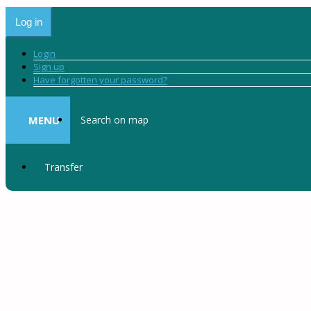
Log in
Login
Sign up
Have forgotten your password?
MENU
Search on map
Transfer