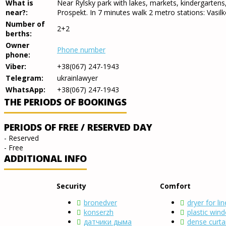
What is
Near Rylsky park with lakes, markets, kindergartens,
near?:
Prospekt. In 7 minutes walk 2 metro stations: Vasil
Number of
2+2
berths:
Owner
Phone number
phone:
Viber:
+38(067) 247-1943
Telegram:
ukrainlawyer
WhatsApp:
+38(067) 247-1943
THE PERIODS OF BOOKINGS
PERIODS OF FREE / RESERVED DAY
- Reserved
- Free
ADDITIONAL INFO
Security
Comfort
bronedver
dryer for li
konserzh
plastic win
датчики дыма
dense curta