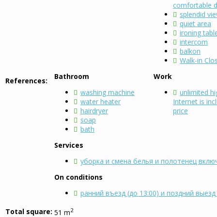
comfortable 
splendid vi
quiet area
ironing tabl
intercom
balkon
Walk-in Clo
Bathroom
Work
References:
washing machine
unlimited h
water heater
Internet is inc
hairdryer
price
soap
bath
Services
уборка и смена белья и полотенец включ
On conditions
ранний въезд (до 13:00) и поздний выез
2
Total square:
51 m