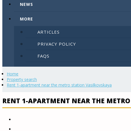
NEWS
MORE
ARTICLES
PRIVACY POLICY
FAQS
SITEMAP
Home
Property search
LIST YOUR PROPERTY
Rent 1-apartment near the metro station Vasilkovskaya
RENT 1-APARTMENT NEAR THE METRO