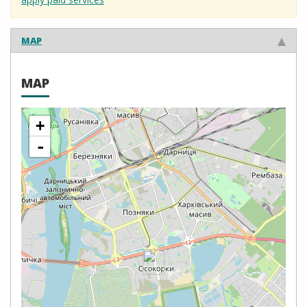
MAP
MAP
+
-