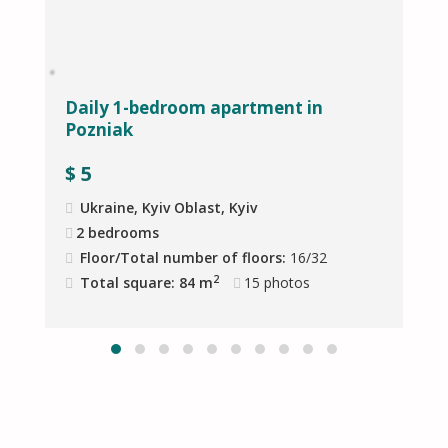
Daily 1-bedroom apartment in
H
Pozniak
v
$
5
Ukraine, Kyiv Oblast, Kyiv
2 bedrooms
Floor/Total number of floors:
16/32
2
Total square: 84 m
15
photos